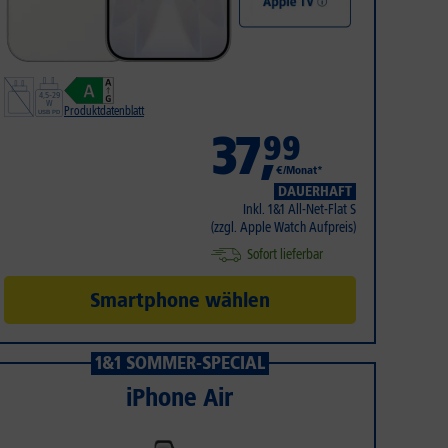
Produktdatenblatt
37
,
99
€/Monat*
DAUERHAFT
Inkl. 1&1 All-Net-Flat S
(zzgl. Apple Watch Aufpreis)
Sofort lieferbar
Smartphone wählen
1&1 SOMMER-SPECIAL
iPhone Air