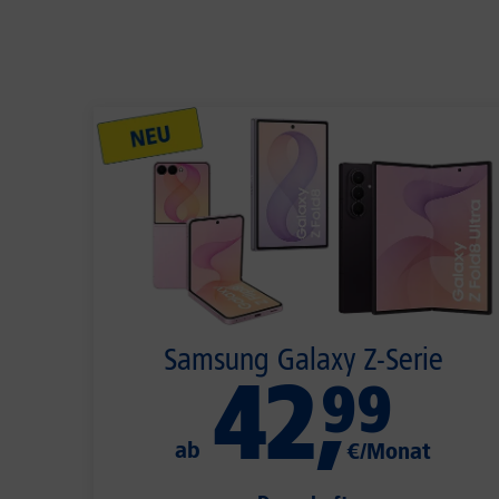
Samsung Galaxy Z-Serie
42
,
99
ab
€/Monat