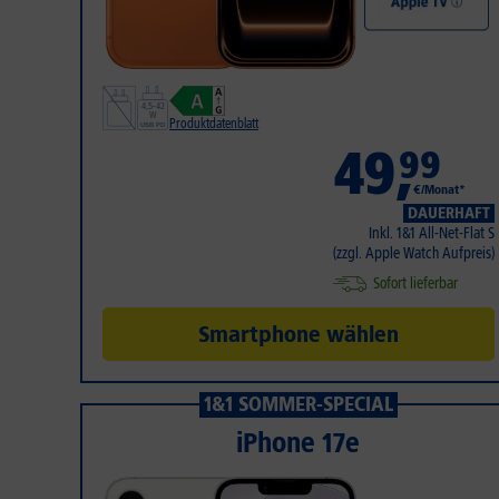
Produktdatenblatt
49
,
99
€/Monat*
DAUERHAFT
Inkl. 1&1 All-Net-Flat S
(zzgl. Apple Watch Aufpreis)
Sofort lieferbar
Smartphone wählen
1&1 SOMMER-SPECIAL
iPhone 17e