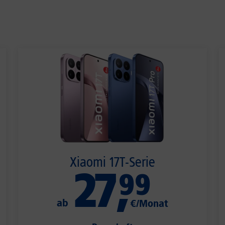
Xiaomi 17T-Serie
27
,
99
ab
€/Monat