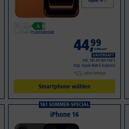
Produktdatenblatt
44
,
99
€/Monat*
DAUERHAFT
Inkl. 1&1 All-Net-Flat S
(zzgl. Apple Watch Aufpreis)
Sofort lieferbar
Smartphone wählen
1&1 SOMMER-SPECIAL
iPhone 16