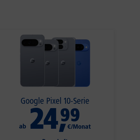
Google Pixel 10-Serie
24
,
99
ab
€/Monat