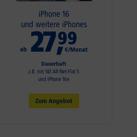
iPhone 16
und weitere iPhones
27
,
99
ab
€/Monat
Dauerhaft
z.B. mit 1&1 All-Net-Flat S
und iPhone 16e
Zum Angebot