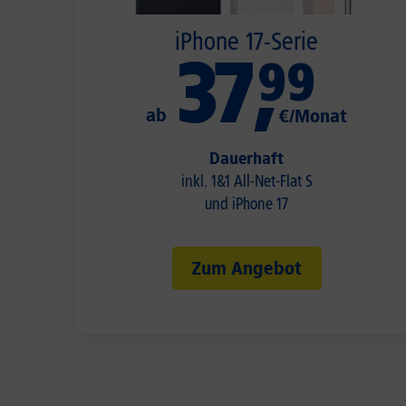
iPhone 17-Serie
37
,
99
ab
€/Monat
Dauerhaft
inkl. 1&1 All-Net-Flat S
und iPhone 17
Zum Angebot