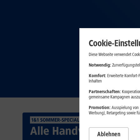
Cookie-Einstel
Diese Webseite verwendet Cooki
Notwendig:
Zurverfügungstel
Komfort:
Erweiterte Komfort-F
Inhalten
Partnerschaften:
Kooperation
gemeinsame Kampagnen auszuw
Promotion:
Ausspielung von p
Werbung), Retargeting sowie fü
Ablehnen