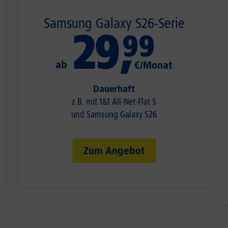
Samsung Galaxy S26-Serie
29
,
99
ab
€/Monat
Dauerhaft
z.B. mit 1&1 All-Net-Flat S
und Samsung Galaxy S26
Zum Angebot