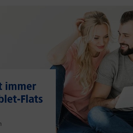
t immer
blet-Flats
n