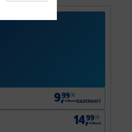
9
,
99
DAUERHAFT
€/Monat
14
,
99
€/Monat