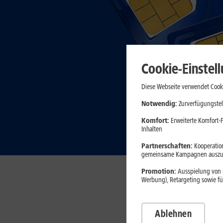
Cookie-Einstel
Diese Webseite verwendet Cooki
Notwendig:
Zurverfügungstel
Komfort:
Erweiterte Komfort-F
Inhalten
Partnerschaften:
Kooperation
gemeinsame Kampagnen auszuw
Promotion:
Ausspielung von p
Werbung), Retargeting sowie fü
Ablehnen