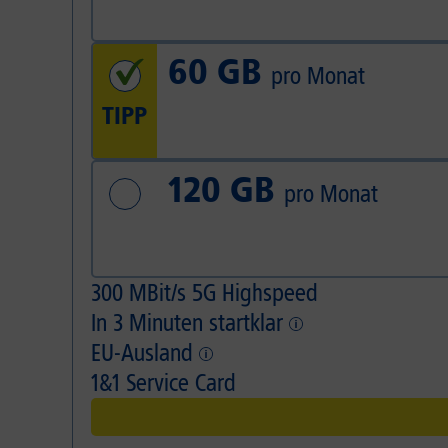
60 GB
pro Monat
TIPP
120 GB
pro Monat
300 MBit/s 5G Highspeed
In 3 Minuten startklar
5G-Abdeckung deutschlandweit ca. 95 %, bis Ende 2
EU-Ausland
Mit integrierter eSIM aktivieren Sie Ihr Gerät inner
1&1 Service Card
Flatrates für Internet im gesamten EU-Ausland ohne 
Overnight-Lieferung
24 h Austausch-Service