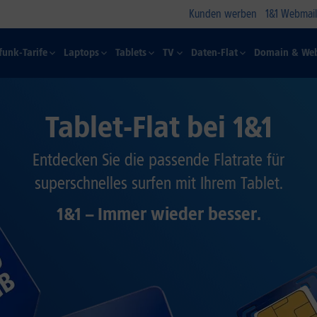
Kunden werben
1&1 Webmail
funk-Tarife
Laptops
Tablets
TV
Daten-Flat
Domain & Web
Tablet-Flat bei 1&1
Entdecken Sie die passende Flatrate für
superschnelles surfen mit Ihrem Tablet.
1&1 – Immer wieder besser.