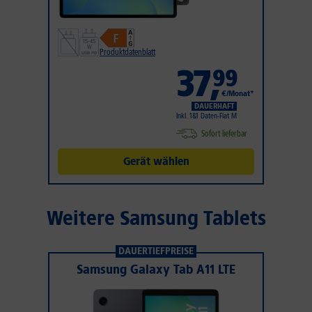
Produktdatenblatt
37
,
99
€/Monat*
DAUERHAFT
Inkl. 1&1 Daten-Flat M
Sofort lieferbar
Gerät wählen
Weitere Samsung Tablets
DAUERTIEFPREISE
Samsung Galaxy Tab A11 LTE