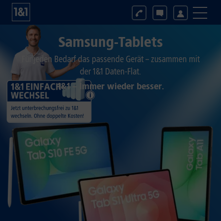
Samsung-Tablets
Für jeden Bedarf das passende Gerät – zusammen mit
der 1&1 Daten-Flat.
1&1 – Immer wieder besser.