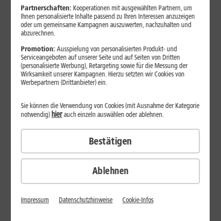
Partnerschaften:
Kooperationen mit ausgewählten Partnern, um
Ihnen personalisierte Inhalte passend zu Ihren Interessen anzuzeigen
oder um gemeinsame Kampagnen auszuwerten, nachzuhalten und
abzurechnen.
Produktdatenblatt
Promotion:
Ausspielung von personalisierten Produkt- und
Serviceangeboten auf unserer Seite und auf Seiten von Dritten
39
,
99
(personalisierte Werbung), Retargeting sowie für die Messung der
Wirksamkeit unserer Kampagnen. Hierzu setzten wir Cookies von
€/Monat*
Werbepartnern (Drittanbieter) ein.
DAUERHAFT
Inkl. 1&1 Daten-Flat M
Sie können die Verwendung von Cookies (mit Ausnahme der Kategorie
Sofort lieferbar
hier
notwendig)
auch einzeln auswählen oder ablehnen.
Gerät wählen
Bestätigen
DAUERTIEFPREISE
Samsung Galaxy Tab S11 Ultra 5G
Ablehnen
AUF WUNSCH
Impressum
Datenschutzhinweise
Cookie-Infos