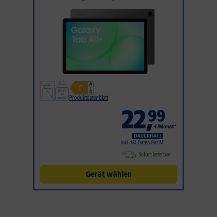
Produktdatenblatt
22
,
99
€/Monat*
DAUERHAFT
Inkl. 1&1 Daten-Flat M
Sofort lieferbar
Gerät wählen