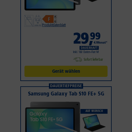
Produktdatenblatt
29
,
99
€/Monat*
DAUERHAFT
Inkl. 1&1 Daten-Flat M
Sofort lieferbar
Gerät wählen
DAUERTIEFPREISE
Samsung Galaxy Tab S10 FE+ 5G
AUF WUNSCH