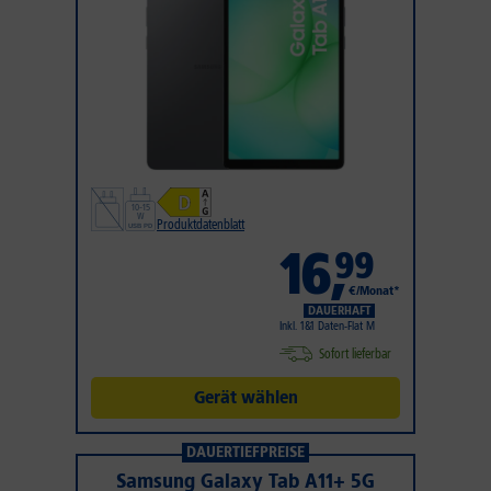
Produktdatenblatt
16
,
99
€/Monat*
DAUERHAFT
Inkl. 1&1 Daten-Flat M
Sofort lieferbar
Gerät wählen
DAUERTIEFPREISE
Samsung Galaxy Tab A11+ 5G