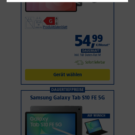
Produktdatenblatt
54
,
99
€/Monat*
DAUERHAFT
Inkl. 1&1 Daten-Flat M
Sofort lieferbar
Gerät wählen
DAUERTIEFPREISE
Samsung Galaxy Tab S10 FE 5G
AUF WUNSCH