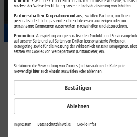
Komfort:
Erweiterte Komfort-Funktionalitäten für unsere Webseite, statistisc
Analyse der Webseiten-Nutzung sowie die Individualisierung von Inhalten
Partnerschaften:
Kooperationen mit ausgewählten Partnern, um Ihnen
personalisierte Inhalte passend zu Ihren Interessen anzuzeigen oder um
gemeinsame Kampagnen auszuwerten, nachzuhalten und abzurechnen.
Promotion:
Ausspielung von personalisierten Produkt- und Serviceangebot
auf unserer Seite und auf Seiten von Dritten (personalisierte Werbung),
37
,
99
Retargeting sowie für die Messung der Wirksamkeit unserer Kampagnen. Hier
setzten wir Cookies von Werbepartnern (Drittanbieter) ein.
€/Monat
Sie können die Verwendung von Cookies (mit Ausnahme der Kategorie
dauerhaft
hier
notwendig)
auch einzeln auswählen oder ablehnen.
Inkl.
1&1 All-Net-Flat S
Farbe
Bestätigen
Farbe:
Black
Ablehnen
Impressum
Datenschutzhinweise
Cookie-Infos
Speicher