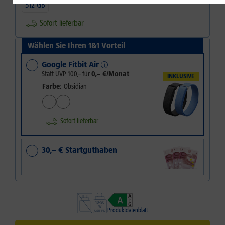
512 GB
Sofort lieferbar
Wählen Sie Ihren 1&1 Vorteil
Google Fitbit Air
Statt UVP
100,–
für
0,– €/Monat
INKLUSIVE
Farbe:
Obsidian
Sofort lieferbar
30,– € Startguthaben
Produktdatenblatt