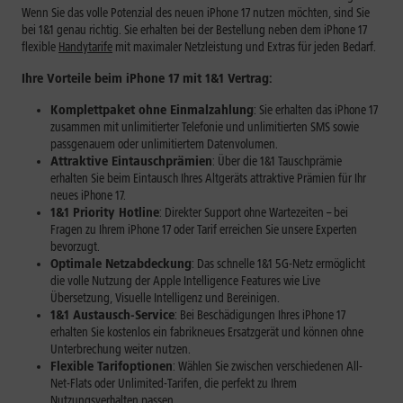
Wenn Sie das volle Potenzial des neuen iPhone 17 nutzen möchten, sind Sie
bei 1&1 genau richtig. Sie erhalten bei der Bestellung neben dem iPhone 17
flexible
Handytarife
mit maximaler Netzleistung und Extras für jeden Bedarf.
Ihre Vorteile beim iPhone 17 mit 1&1 Vertrag:
Komplettpaket ohne Einmalzahlung
: Sie erhalten das iPhone 17
zusammen mit unlimitierter Telefonie und unlimitierten SMS sowie
passgenauem oder unlimitiertem Datenvolumen.
Attraktive Eintauschprämien
: Über die 1&1 Tauschprämie
erhalten Sie beim Eintausch Ihres Altgeräts attraktive Prämien für Ihr
neues iPhone 17.
1&1 Priority Hotline
: Direkter Support ohne Wartezeiten – bei
Fragen zu Ihrem iPhone 17 oder Tarif erreichen Sie unsere Experten
bevorzugt.
Optimale Netzabdeckung
: Das schnelle 1&1 5G-Netz ermöglicht
die volle Nutzung der Apple Intelligence Features wie Live
Übersetzung, Visuelle Intelligenz und Bereinigen.
1&1 Austausch-Service
: Bei Beschädigungen Ihres iPhone 17
erhalten Sie kostenlos ein fabrikneues Ersatzgerät und können ohne
Unterbrechung weiter nutzen.
Flexible Tarifoptionen
: Wählen Sie zwischen verschiedenen All-
Net-Flats oder Unlimited-Tarifen, die perfekt zu Ihrem
Nutzungsverhalten passen.