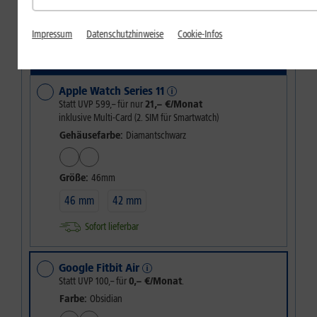
256 GB
512 GB
Sofort lieferbar
Impressum
Datenschutzhinweise
Cookie-Infos
Wählen Sie Ihren 1&1 Vorteil
Apple Watch Series 11
Statt UVP
599,–
für nur
21,– €/Monat
inklusive Multi-Card (2. SIM für Smartwatch)
Gehäusefarbe:
Diamantschwarz
Größe:
46mm
46 mm
42 mm
Sofort lieferbar
Google Fitbit Air
Statt UVP
100,–
für
0,– €/Monat
.
Farbe:
Obsidian