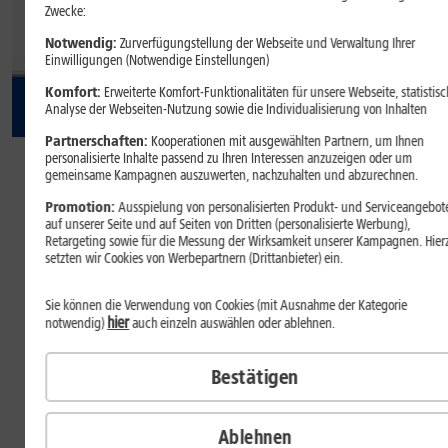
Zwecke:
Notwendig:
Zurverfügungstellung der Webseite und Verwaltung Ihrer
Einwilligungen (Notwendige Einstellungen)
Komfort:
Erweiterte Komfort-Funktionalitäten für unsere Webseite, statistisc
Analyse der Webseiten-Nutzung sowie die Individualisierung von Inhalten
Partnerschaften:
37
Kooperationen mit ausgewählten Partnern, um Ihnen
,
99
personalisierte Inhalte passend zu Ihren Interessen anzuzeigen oder um
gemeinsame Kampagnen auszuwerten, nachzuhalten und abzurechnen.
€/Monat
Promotion:
Ausspielung von personalisierten Produkt- und Serviceangebot
auf unserer Seite und auf Seiten von Dritten (personalisierte Werbung),
dauerhaft
Retargeting sowie für die Messung der Wirksamkeit unserer Kampagnen. Hier
Inkl.
1&1 All-Net-Flat S
setzten wir Cookies von Werbepartnern (Drittanbieter) ein.
Welche Farbe gefällt Ihnen?
Sie können die Verwendung von Cookies (mit Ausnahme der Kategorie
Farbe:
Weiß
hier
notwendig)
auch einzeln auswählen oder ablehnen.
Bestätigen
Wie viel Speicher benötigen Sie?
Ablehnen