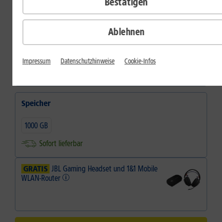
Bestätigen
dauerhaft
Inkl.
1&1 Daten-Flat M
Ablehnen
Farbe
Farbe:
Eclipse Gray
Impressum
Datenschutzhinweise
Cookie-Infos
Speicher
1000 GB
Sofort lieferbar
GRATIS
JBL Gaming Headset und 1&1 Mobile
WLAN-Router