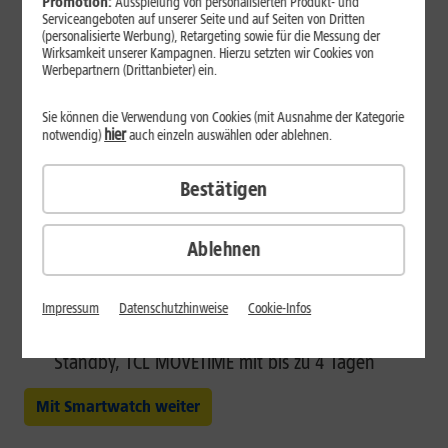
Promotion:
Ausspielung von personalisierten Produkt- und
Serviceangeboten auf unserer Seite und auf Seiten von Dritten
(personalisierte Werbung), Retargeting sowie für die Messung der
Wirksamkeit unserer Kampagnen. Hierzu setzten wir Cookies von
Tolle Smartwatches für Kinder
Werbepartnern (Drittanbieter) ein.
Mit unseren Premium-Smartwatches, Xplora X6 Play
Sie können die Verwendung von Cookies (mit Ausnahme der Kategorie
hier
notwendig)
auch einzeln auswählen oder ablehnen.
oder TCL MOVETIME, werden Ihre Kinder viel Freude
haben. Tolle Funktionen für die Kleinen – aber auch
Bestätigen
für Sie, wie z.B.:
GPS-Ortungsfunktion mit SOS-Funktion für Ihr
Ablehnen
Kind
Per Kurzwahlfunktion telefonieren sowie Sprach-
und Textnachrichten versenden und empfangen
Impressum
Datenschutzhinweise
Cookie-Infos
Xplora X6 Play mit bis zu 3 Tagen Akkulaufzeit im
Standby, TCL MOVETIME mit bis zu 4 Tagen
Mit Smartwatch weiter