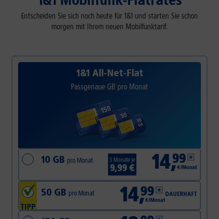
1&1 Mobilfunk-Flatrates
Entscheiden Sie sich noch heute für 1&1 und starten Sie schon
morgen mit Ihrem neuen Mobilfunktarif.
1&1 All-Net-Flat
Passgenaue GB pro Monat
14
,
99
10 GB
pro Monat
3 Monate je
9,99 €
€/Monat
14
,
99
50 GB
pro Monat
DAUERHAFT
€/Monat
TIPP