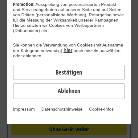
Promotion:
Ausspielung von personalisierten Produkt-
und Serviceangeboten auf unserer Seite und auf Seiten
von Dritten (personalisierte Werbung), Retargeting sowie
für die Messung der Wirksamkeit unserer Kampagnen.
9
,
99
10 GB
Hierzu setzten wir Cookies von Werbepartnern
pro Monat
DAUERHAFT
(Drittanbieter) ein.
€/Monat
14
,
99
30 GB
pro Monat
3 Monate je
Sie können die Verwendung von Cookies (mit Ausnahme
4,99 €
€/Monat
hier
der Kategorie notwendig)
auch einzeln auswählen
oder ablehnen.
19
,
99
60 GB
pro Monat
3 Monate je
4,99 €
€/Monat
Bestätigen
TIPP
24
,
99
120 GB
pro Monat
3 Monate je
Ablehnen
4,99 €
€/Monat
300 MBit/s 5G Highspeed
5G-Abdeckung deutschlandweit ca. 95 %, bis Ende 2026
In 3 Minuten startklar
Impressum
Datenschutzhinweise
Cookie-Infos
nahezu 100 %. Ansonsten mit max. LTE-Geschwindigkeit
Mit integrierter eSIM aktivieren Sie Ihr Gerät innerhalb von
EU-Ausland
surfen.
3 Minuten und können sofort Telefonieren und Surfen –
Flatrates für Internet im gesamten EU-Ausland ohne
1&1 Service Card
ganz ohne Postversand und Wartezeit.
Zusatzkosten nutzen.
Overnight-Lieferung
Ohne Gerät weiter
24 h Austausch-Service
30 Tage testen*