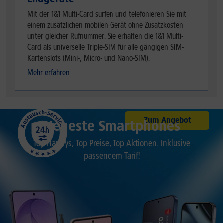
Mit der 1&1 Multi-Card surfen und telefonieren Sie mit
einem zusätzlichen mobilen Gerät ohne Zusatzkosten
unter gleicher Rufnummer. Sie erhalten die 1&1 Multi-
Card als universelle Triple-SIM für alle gängigen SIM-
Kartenslots (Mini-, Micro- und Nano-SIM).
Mehr erfahren
Zum Angebot
Neueste Smartphones
Top Handys, Top Preise, Top Aktionen. Inklusive
passendem Tarif!