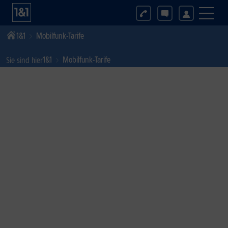
1&1
Mobilfunk-Tarife
1&1
Mobilfunk-Tarife
Sie sind hier
1&1 Unlimited
Zukunftssicher: Immer verlässlich surfen, chatten und
mailen.*
Zum Angebot