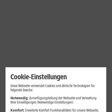
Cookie-Einstellungen
Diese Webseite verwendet Cookies und ähnliche Technologien für
Immer beste Preise – schon ab
folgende Zwecke:
dem 1. Tarif
Notwendig:
Zurverfügungstellung der Webseite und Verwaltung
Ihrer Einwilligungen (Notwendige Einstellungen)
Egal, ob Sie einen oder
mehrere Tarife für Ihre Familie
benötigen –
Komfort:
Erweiterte Komfort-Funktionalitäten für unsere Webseite,
bei 1&1 erhalten Sie von Anfang an den besten Preis.