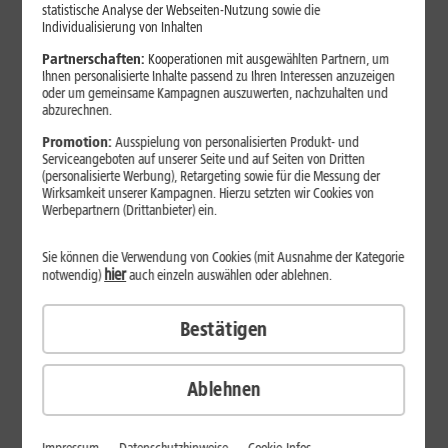
statistische Analyse der Webseiten-Nutzung sowie die
30 Tage testen – zufrieden oder Geld zurück!*
Individualisierung von Inhalten
Partnerschaften:
Kooperationen mit ausgewählten Partnern, um
Ihnen personalisierte Inhalte passend zu Ihren Interessen anzuzeigen
oder um gemeinsame Kampagnen auszuwerten, nachzuhalten und
1&1 All-Net-Flat
abzurechnen.
Passgenaue GB pro Monat
Promotion:
Ausspielung von personalisierten Produkt- und
Serviceangeboten auf unserer Seite und auf Seiten von Dritten
(personalisierte Werbung), Retargeting sowie für die Messung der
Wirksamkeit unserer Kampagnen. Hierzu setzten wir Cookies von
Werbepartnern (Drittanbieter) ein.
Sie können die Verwendung von Cookies (mit Ausnahme der Kategorie
14
,
99
hier
notwendig)
auch einzeln auswählen oder ablehnen.
10 GB
pro Monat
3 Monate je
9,99 €
€/Monat
Bestätigen
14
,
99
50 GB
pro Monat
DAUERHAFT
€/Monat
TIPP
Ablehnen
19
,
99
150 GB
pro Monat
DAUERHAFT
€/Monat