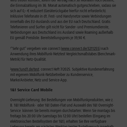
wird treuen Kunden, sofern der Vertrag nach 36 Monaten noch besteht,
die Einmalzahlung im 36. Monat automatisch gutgeschrieben, sodass sie
sich auf 0,– € reduziert (Geräterückgabe hierfür nicht erforderlich).
Inklusive Telefonate in dt. Fest- und Handynetze sowie Verbindungen
innerhalb des EU-Auslands und aus der EU nach Deutschland. Gratis
Telefonieren und Surfen gilt nicht für Sonder- und Premiumdienste,
Verbindungen aus Deutschland ins Ausland sowie Roaming außerhalb
EU gemäß Preisliste. Bereitstellungspreis je 39,90 €.
¹
"Sehr gut“ vergeben von connect (
www.connect.de/3211255
) nach
Anwendung ihres Mobilfunk-Netztest Vergleichsmaßstabes (Benchmark-
Metrik) für Netz-Qualität.
²
www.1und1.de/test
. connect Heft 7/2025. Subjektive Kundenerfahrung
mit eigenem Mobilfunk-Netzbetreiber zu Kundenservice,
Marke/Anbieter, Netz und Service-App.
1&1 Service Card Mobile
Overnight-Lieferung: Bei Bestellungen von Mobilfunkprodukten, wie z.
B. 1&1 Mobilfunk- oder 1&1 Daten-Flat und Auswahl des 1&1 Overnight-
Service können Sie bereits morgen durchstarten: Wenn Sie montags bis
freitags bis 20:00 Uhr (samstags bis 12:00 Uhr) bestellen (Eingang im
elektronischen Bestellsystem der 1&1), erhalten Sie Ihre verfügbare
Lieferung bereits am nächsten Werktag (erster Zustellversuch innerhalb