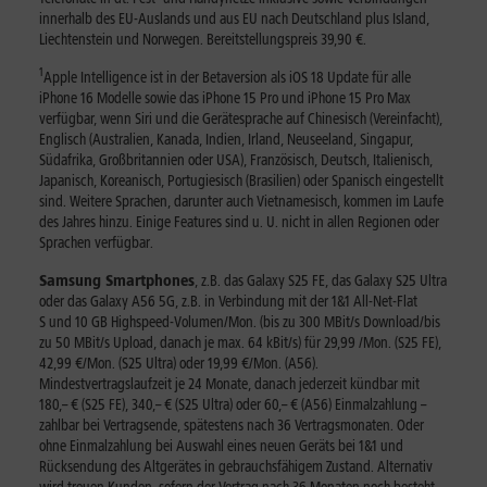
innerhalb des EU-Auslands und aus EU nach Deutschland plus Island,
Liechtenstein und Norwegen. Bereitstellungspreis 39,90 €.
1
Apple Intelligence ist in der Betaversion als iOS 18 Update für alle
iPhone 16 Modelle sowie das iPhone 15 Pro und iPhone 15 Pro Max
verfügbar, wenn Siri und die Gerätesprache auf Chinesisch (Vereinfacht),
Englisch (Australien, Kanada, Indien, Irland, Neuseeland, Singapur,
Südafrika, Großbritannien oder USA), Französisch, Deutsch, Italienisch,
Japanisch, Koreanisch, Portugiesisch (Brasilien) oder Spanisch eingestellt
sind. Weitere Sprachen, darunter auch Vietnamesisch, kommen im Laufe
des Jahres hinzu. Einige Features sind u. U. nicht in allen Regionen oder
Sprachen verfügbar.
Samsung Smartphones
,
z.B. das Galaxy S25 FE, das Galaxy S25 Ultra
oder das Galaxy A56 5G, z.B. in Verbindung mit der 1&1 All-Net-Flat
S und 10 GB Highspeed-Volumen/Mon. (bis zu 300 MBit/s Download/bis
zu 50 MBit/s Upload, danach je max. 64 kBit/s) für 29,99 /Mon. (S25 FE),
42,99 €/Mon. (S25 Ultra) oder 19,99 €/Mon. (A56).
Mindestvertragslaufzeit je 24 Monate, danach jederzeit kündbar mit
180,– € (S25 FE), 340,– € (S25 Ultra) oder 60,– € (A56) Einmalzahlung –
zahlbar bei Vertragsende, spätestens nach 36 Vertragsmonaten. Oder
ohne Einmalzahlung bei Auswahl eines neuen Geräts bei 1&1 und
Rücksendung des Altgerätes in gebrauchsfähigem Zustand. Alternativ