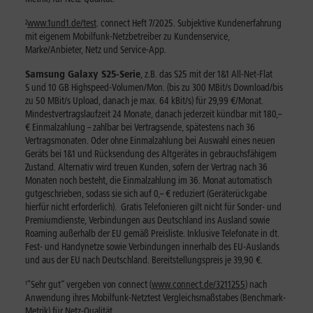
²
www.1und1.de/test
. connect Heft 7/2025. Subjektive Kundenerfahrung
mit eigenem Mobilfunk-Netzbetreiber zu Kundenservice,
Marke/Anbieter, Netz und Service-App.
Samsung Galaxy S25-Serie
,
z.B. das S25 mit der 1&1 All-Net-Flat
S und 10 GB Highspeed-Volumen/Mon. (bis zu 300 MBit/s Download/bis
zu 50 MBit/s Upload, danach je max. 64 kBit/s) für 29,99 €/Monat.
Mindestvertragslaufzeit 24 Monate, danach jederzeit kündbar mit 180,–
€ Einmalzahlung – zahlbar bei Vertragsende, spätestens nach 36
Vertragsmonaten. Oder ohne Einmalzahlung bei Auswahl eines neuen
Geräts bei 1&1 und Rücksendung des Altgerätes in gebrauchsfähigem
Zustand. Alternativ wird treuen Kunden, sofern der Vertrag nach 36
Monaten noch besteht, die Einmalzahlung im 36. Monat automatisch
gutgeschrieben, sodass sie sich auf 0,– € reduziert (Geräterückgabe
hierfür nicht erforderlich). Gratis Telefonieren gilt nicht für Sonder- und
Premiumdienste, Verbindungen aus Deutschland ins Ausland sowie
Roaming außerhalb der EU gemäß Preisliste. Inklusive Telefonate in dt.
Fest- und Handynetze sowie Verbindungen innerhalb des EU-Auslands
und aus der EU nach Deutschland. Bereitstellungspreis je 39,90 €.
¹
"Sehr gut“ vergeben von connect (
www.connect.de/3211255
) nach
Anwendung ihres Mobilfunk-Netztest Vergleichsmaßstabes (Benchmark-
Metrik) für Netz-Qualität.