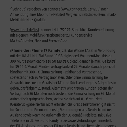
¹
"Sehr gut“ vergeben von connect (
www.connect.de/3211255
) nach
Anwendung ihres Mobilfunk-Netztest Vergleichsmaßstabes (Benchmark-
Metrik) für Netz-Qualität.
²
www.1und1.de/test
. connect Heft 7/2025. Subjektive Kundenerfahrung
mit eigenem Mobilfunk-Netzbetreiber zu Kundenservice,
Marke/Anbieter, Netz und Service-App.
iPhone der iPhone 17 Family
, z.B. das iPhone 17 z.B. in Verbindung
mit der 1&1 All-Net-Flat S und 10 GB Highspeed-Volumen/Mon. (bis zu
300 MBit/s Download/bis zu 50 MBit/s Upload, danach je max. 64 kBit/s)
für 39,99 €/Monat. Mindestvertragslaufzeit 24 Monate, danach jederzeit
kündbar mit 300,– € Einmalzahlung – zahlbar bei Vertragsende,
spätestens nach 36 Vertragsmonaten. Oder ohne Einmalzahlung bei
Auswahl eines neuen Geräts bei 1&1 und Rücksendung des Altgerätes in
gebrauchsfähigem Zustand. Alternativ wird treuen Kunden, sofern der
Vertrag nach 36 Monaten noch besteht, die Einmalzahlung im 36. Monat
automatisch gutgeschrieben, sodass sie sich auf 0,– € reduziert
(Geräterückgabe hierfür nicht erforderlich). Gratis Telefonieren gilt nicht
für Sonder- und Premiumdienste, Verbindungen aus Deutschland ins
Ausland sowie Roaming außerhalb der EU gemäß Preisliste. Inklusive
Telefonate in dt. Fest- und Handynetze sowie Verbindungen innerhalb
des EU-Auslands und aus der EU nach Deutschland. Bereitstellungspreis