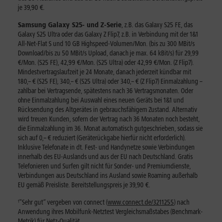
je 39,90 €.
Samsung Galaxy S25- und Z-Serie
,
z.B. das Galaxy S25 FE, das
Galaxy S25 Ultra oder das Galaxy Z Flip7, z.B. in Verbindung mit der 1&1
All-Net-Flat S und 10 GB Highspeed-Volumen/Mon. (bis zu 300 MBit/s
Download/bis zu 50 MBit/s Upload, danach je max. 64 kBit/s) für 29,99
€/Mon. (S25 FE), 42,99 €/Mon. (S25 Ultra) oder 42,99 €/Mon. (Z Flip7).
Mindestvertragslaufzeit je 24 Monate, danach jederzeit kündbar mit
180,– € (S25 FE), 340,– € (S25 Ultra) oder 340,– € (Z Flip7) Einmalzahlung –
zahlbar bei Vertragsende, spätestens nach 36 Vertragsmonaten. Oder
ohne Einmalzahlung bei Auswahl eines neuen Geräts bei 1&1 und
Rücksendung des Altgerätes in gebrauchsfähigem Zustand. Alternativ
wird treuen Kunden, sofern der Vertrag nach 36 Monaten noch besteht,
die Einmalzahlung im 36. Monat automatisch gutgeschrieben, sodass sie
sich auf 0,– € reduziert (Geräterückgabe hierfür nicht erforderlich).
Inklusive Telefonate in dt. Fest- und Handynetze sowie Verbindungen
innerhalb des EU-Auslands und aus der EU nach Deutschland. Gratis
Telefonieren und Surfen gilt nicht für Sonder- und Premiumdienste,
Verbindungen aus Deutschland ins Ausland sowie Roaming außerhalb
EU gemäß Preisliste. Bereitstellungspreis je 39,90 €.
¹
"Sehr gut“ vergeben von connect (
www.connect.de/3211255
) nach
Anwendung ihres Mobilfunk-Netztest Vergleichsmaßstabes (Benchmark-
Metrik) für Netz-Qualität.