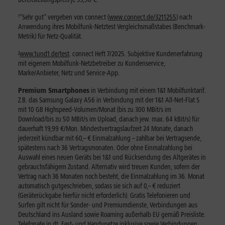
¹
"Sehr gut“ vergeben von connect (
www.connect.de/3211255
) nach
Anwendung ihres Mobilfunk-Netztest Vergleichsmaßstabes (Benchmark-
Metrik) für Netz-Qualität.
²
www.1und1.de/test
. connect Heft 7/2025. Subjektive Kundenerfahrung
mit eigenem Mobilfunk-Netzbetreiber zu Kundenservice,
Marke/Anbieter, Netz und Service-App.
Premium Smartphones
in Verbindung mit einem 1&1 Mobilfunktarif.
Z.B. das Samsung Galaxy A56 in Verbindung mit der 1&1 All-Net-Flat S
mit 10 GB Highspeed-Volumen/Monat (bis zu 300 MBit/s im
Download/bis zu 50 MBit/s im Upload, danach jew. max. 64 kBit/s) für
dauerhaft 19,99 €/Mon. Mindestvertragslaufzeit 24 Monate, danach
jederzeit kündbar mit 60,– € Einmalzahlung – zahlbar bei Vertragsende,
spätestens nach 36 Vertragsmonaten. Oder ohne Einmalzahlung bei
Auswahl eines neuen Geräts bei 1&1 und Rücksendung des Altgerätes in
gebrauchsfähigem Zustand. Alternativ wird treuen Kunden, sofern der
Vertrag nach 36 Monaten noch besteht, die Einmalzahlung im 36. Monat
automatisch gutgeschrieben, sodass sie sich auf 0,– € reduziert
(Geräterückgabe hierfür nicht erforderlich). Gratis Telefonieren und
Surfen gilt nicht für Sonder- und Premiumdienste, Verbindungen aus
Deutschland ins Ausland sowie Roaming außerhalb EU gemäß Preisliste.
Telefonate in dt. Fest- und Handynetze inklusive sowie Verbindungen