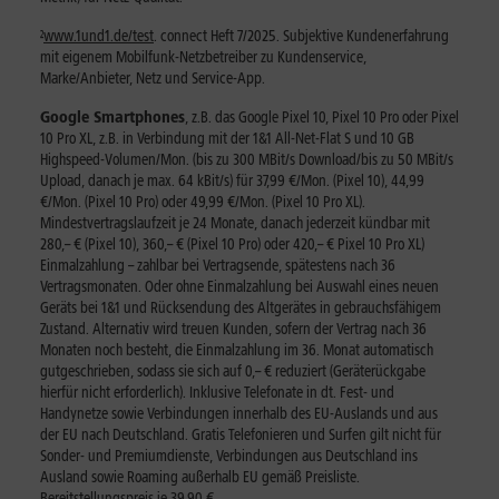
²
www.1und1.de/test
. connect Heft 7/2025. Subjektive Kundenerfahrung
mit eigenem Mobilfunk-Netzbetreiber zu Kundenservice,
Marke/Anbieter, Netz und Service-App.
Google Smartphones
,
z.B. das Google Pixel 10, Pixel 10 Pro oder Pixel
10 Pro XL, z.B. in Verbindung mit der 1&1 All-Net-Flat S und 10 GB
Highspeed-Volumen/Mon. (bis zu 300 MBit/s Download/bis zu 50 MBit/s
Upload, danach je max. 64 kBit/s) für 37,99 €/Mon. (Pixel 10), 44,99
€/Mon. (Pixel 10 Pro) oder 49,99 €/Mon. (Pixel 10 Pro XL).
Mindestvertragslaufzeit je 24 Monate, danach jederzeit kündbar mit
280,– € (Pixel 10), 360,– € (Pixel 10 Pro) oder 420,– € Pixel 10 Pro XL)
Einmalzahlung – zahlbar bei Vertragsende, spätestens nach 36
Vertragsmonaten. Oder ohne Einmalzahlung bei Auswahl eines neuen
Geräts bei 1&1 und Rücksendung des Altgerätes in gebrauchsfähigem
Zustand. Alternativ wird treuen Kunden, sofern der Vertrag nach 36
Monaten noch besteht, die Einmalzahlung im 36. Monat automatisch
gutgeschrieben, sodass sie sich auf 0,– € reduziert (Geräterückgabe
hierfür nicht erforderlich). Inklusive Telefonate in dt. Fest- und
Handynetze sowie Verbindungen innerhalb des EU-Auslands und aus
der EU nach Deutschland. Gratis Telefonieren und Surfen gilt nicht für
Sonder- und Premiumdienste, Verbindungen aus Deutschland ins
Ausland sowie Roaming außerhalb EU gemäß Preisliste.
Bereitstellungspreis je 39,90 €.