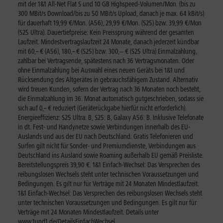
mit der 1&1 All-Net Flat S und 10 GB Highspeed-Volumen/Mon. (bis zu
300 MBit/s Download/bis zu 50 MBit/s Upload, danach je max. 64 kBit/s)
für dauerhaft 19,99 €/Mon. (A56), 29,99 €/Mon. (S25) bzw. 39,99 €/Mon
(S25 Ultra). Dauertiefpreise: Kein Preissprung während der gesamten
Laufzeit. Mindestvertragslaufzeit 24 Monate, danach jederzeit kündbar
mit 60,– € (A56), 180,– € (S25) bzw. 300,‒ € (S25 Ultra) Einmalzahlung,
zahlbar bei Vertragsende, spätestens nach 36 Vertragsmonaten. Oder
ohne Einmalzahlung bei Auswahl eines neuen Geräts bei 1&1 und
Rücksendung des Altgerätes in gebrauchsfähigem Zustand. Alternativ
wird treuen Kunden, sofern der Vertrag nach 36 Monaten noch besteht,
die Einmalzahlung im 36. Monat automatisch gutgeschrieben, sodass sie
sich auf 0,– € reduziert (Geräterückgabe hierfür nicht erforderlich).
Energieeffizienz: S25 Ultra: B, S25: B, Galaxy A56: B. Inklusive Telefonate
in dt. Fest- und Handynetze sowie Verbindungen innerhalb des EU-
Auslands und aus der EU nach Deutschland. Gratis Telefonieren und
Surfen gilt nicht für Sonder- und Premiumdienste, Verbindungen aus
Deutschland ins Ausland sowie Roaming außerhalb EU gemäß Preisliste.
Bereitstellungspreis 39,90 €. 1&1 Einfach-Wechsel: Das Versprechen des
reibungslosen Wechsels steht unter technischen Voraussetzungen und
Bedingungen. Es gilt nur für Verträge mit 24 Monaten Mindestlaufzeit.
1&1 Einfach-Wechsel: Das Versprechen des reibungslosen Wechsels steht
unter technischen Voraussetzungen und Bedingungen. Es gilt nur für
Verträge mit 24 Monaten Mindestlaufzeit. Details unter
www.1und1.de/DetailsEinfachWechsel
.