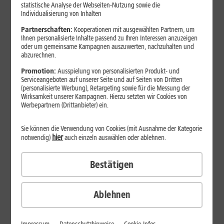
statistische Analyse der Webseiten-Nutzung sowie die
Individualisierung von Inhalten
14
,
99
10 GB
pro Monat
3 Monate je
Partnerschaften:
Kooperationen mit ausgewählten Partnern, um
9,99 €
€/Monat
Ihnen personalisierte Inhalte passend zu Ihren Interessen anzuzeigen
oder um gemeinsame Kampagnen auszuwerten, nachzuhalten und
14
,
abzurechnen.
99
50 GB
pro Monat
DAUERHAFT
€/Monat
Promotion:
Ausspielung von personalisierten Produkt- und
TIPP
Serviceangeboten auf unserer Seite und auf Seiten von Dritten
19
,
99
(personalisierte Werbung), Retargeting sowie für die Messung der
150 GB
pro Monat
DAUERHAFT
Wirksamkeit unserer Kampagnen. Hierzu setzten wir Cookies von
€/Monat
Werbepartnern (Drittanbieter) ein.
300 MBit/s 5G Highspeed
Unlimitierte Telefonie & SMS
5G-Abdeckung deutschlandweit ca. 95 %, bis Ende 2026 nahezu
Sie können die Verwendung von Cookies (mit Ausnahme der Kategorie
100 %. Ansonsten mit max. LTE-Geschwindigkeit surfen.
In 3 Minuten startklar
In alle dt. Fest- und Mobilfunknetze.
hier
notwendig)
auch einzeln auswählen oder ablehnen.
EU-Ausland
Mit integrierter eSIM aktivieren Sie Ihr Gerät innerhalb von 3 Minuten
und können sofort Telefonieren und Surfen – ganz ohne Postversand
Kostenlose Rufnummernmitnahme
Flatrates für Telefonie, Internet & SMS im gesamten EU-Ausland ohne
Bestätigen
und Wartezeit.
Zusatzkosten nutzen
1&1 Service Card
Bisherige Mobilfunknummer kostenlos zu 1&1 mitnehmen und wie
gewohnt erreichbar bleiben.
Overnight-Lieferung
Jetzt bestellen
3
24 h Austausch-Service
U
Ablehnen
5
30 Tage testen*
Tarifdetails
%.
I
Alt gegen Neu
In
Produktinformationsblatt
Priority Hotline
E
Mi
un
K
Te