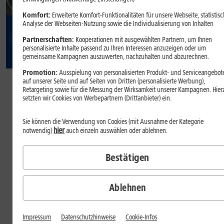
Komfort:
Erweiterte Komfort-Funktionalitäten für unsere Webseite, statistisc
Analyse der Webseiten-Nutzung sowie die Individualisierung von Inhalten
Partnerschaften:
Kooperationen mit ausgewählten Partnern, um Ihnen
personalisierte Inhalte passend zu Ihren Interessen anzuzeigen oder um
gemeinsame Kampagnen auszuwerten, nachzuhalten und abzurechnen.
29
,
Promotion:
Ausspielung von personalisierten Produkt- und Serviceangebot
99
auf unserer Seite und auf Seiten von Dritten (personalisierte Werbung),
Retargeting sowie für die Messung der Wirksamkeit unserer Kampagnen. Hier
setzten wir Cookies von Werbepartnern (Drittanbieter) ein.
€/Monat
dauerhaft
Sie können die Verwendung von Cookies (mit Ausnahme der Kategorie
Inkl.
1&1 All-Net-Flat S
hier
notwendig)
auch einzeln auswählen oder ablehnen.
Welche Farbe gefällt Ihnen?
Bestätigen
Farbe:
Obsidian
Ablehnen
Wie viel Speicher benötigen Sie?
Impressum
Datenschutzhinweise
Cookie-Infos