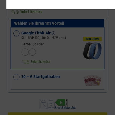
128 GB
256 GB
Sofort lieferbar
Wählen Sie Ihren 1&1 Vorteil
Google Fitbit Air
Statt UVP
100,–
für
0,– €/Monat
INKLUSIVE
Farbe:
Obsidian
Sofort lieferbar
30,– € Startguthaben
Produktdatenblatt