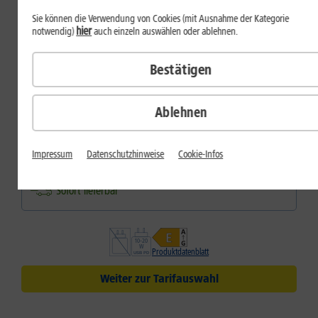
dauerhaft
Inkl.
1&1 Daten-Flat M
Sie können die Verwendung von Cookies (mit Ausnahme der Kategorie
hier
notwendig)
auch einzeln auswählen oder ablehnen.
Welche Farbe gefällt Ihnen?
Farbe:
Lunar Grey
Bestätigen
Ablehnen
Speicher
Impressum
Datenschutzhinweise
Cookie-Infos
128 GB
Sofort lieferbar
Produktdatenblatt
Weiter zur Tarifauswahl