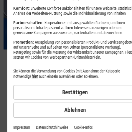
Komfort:
Erweiterte Komfort-Funktionalitäten für unsere Webseite, statistisc
Analyse der Webseiten-Nutzung sowie die Individualisierung von Inhalten
Partnerschaften:
Kooperationen mit ausgewählten Partnern, um Ihnen
personalisierte Inhalte passend zu Ihren Interessen anzuzeigen oder um
gemeinsame Kampagnen auszuwerten, nachzuhalten und abzurechnen.
Promotion:
Ausspielung von personalisierten Produkt- und Serviceangebot
auf unserer Seite und auf Seiten von Dritten (personalisierte Werbung),
34
,
Retargeting sowie für die Messung der Wirksamkeit unserer Kampagnen. Hier
99
setzten wir Cookies von Werbepartnern (Drittanbieter) ein.
€/Monat
Sie können die Verwendung von Cookies (mit Ausnahme der Kategorie
hier
dauerhaft
notwendig)
auch einzeln auswählen oder ablehnen.
Inkl.
1&1 All-Net-Flat S
Bestätigen
Welche Farbe gefällt Ihnen?
Farbe:
Moonstone
Ablehnen
Impressum
Datenschutzhinweise
Cookie-Infos
Speicher