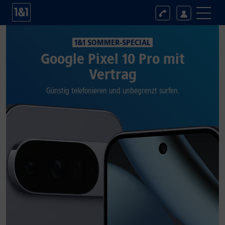
1&1 SOMMER-SPECIAL
Google Pixel 10 Pro mit
Vertrag
Günstig telefonieren und unbegrenzt surfen.