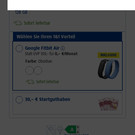
128 GB
Sofort lieferbar
Wählen Sie Ihren 1&1 Vorteil
Google Fitbit Air
Statt UVP
100,–
für
0,– €/Monat
INKLUSIVE
Farbe:
Obsidian
Sofort lieferbar
30,– € Startguthaben