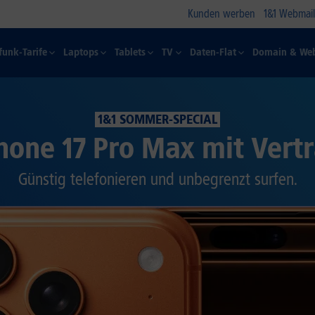
Kunden werben
1&1 Webmail
funk-Tarife
Laptops
Tablets
TV
Daten-Flat
Domain & Web
1&1 SOMMER-SPECIAL
hone 17 Pro Max mit Vert
Günstig telefonieren und unbegrenzt surfen.