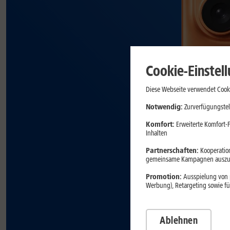
Cookie-Einstel
Diese Webseite verwendet Cooki
Notwendig:
Zurverfügungstel
Komfort:
Erweiterte Komfort-F
Inhalten
Partnerschaften:
Kooperation
gemeinsame Kampagnen auszuw
Promotion:
Ausspielung von p
Werbung), Retargeting sowie fü
Ablehnen