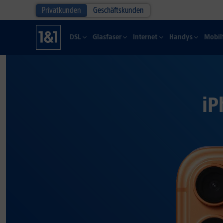
Privatkunden
Geschäftskunden
DSL
Glasfaser
Internet
Handys
Mobil
iP