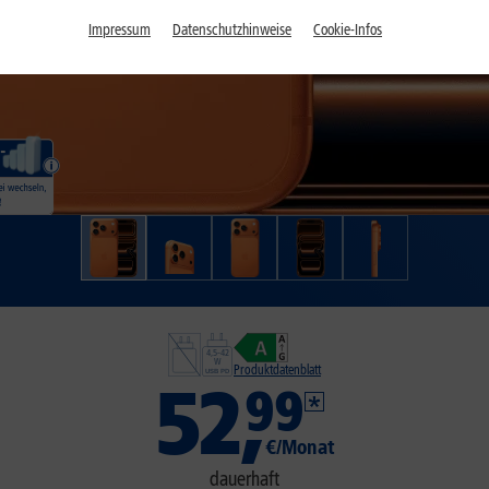
Impressum
Datenschutzhinweise
Cookie-Infos
Produktdatenblatt
52
,
99
€/Monat
dauerhaft