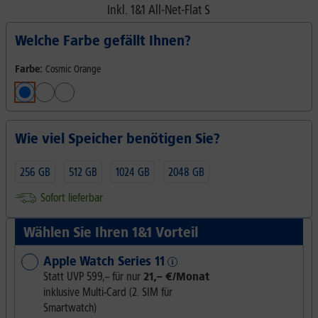
Inkl.
1&1 All-Net-Flat S
Welche Farbe gefällt Ihnen?
Farbe:
Cosmic Orange
Wie viel Speicher benötigen Sie?
256 GB
512 GB
1024 GB
2048 GB
Sofort lieferbar
Wählen Sie Ihren 1&1 Vorteil
Apple Watch Series 11
Statt UVP
599,–
für nur
21,– €/Monat
inklusive Multi-Card (2. SIM für
Smartwatch)