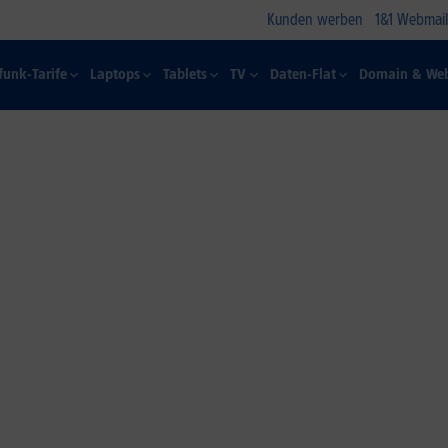
Kunden werben
1&1 Webmail
funk-Tarife
Laptops
Tablets
TV
Daten-Flat
Domain & Web
1&1 Unlimited
Zukunftssicher: Immer verlässlich surfen,
chatten und mailen.*