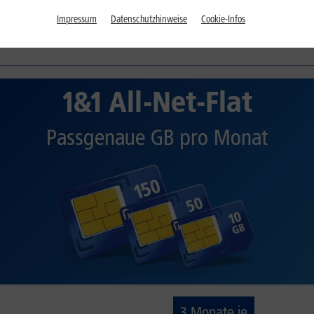
ife für Ihre Familie
benötigen – bei 1&1 erhalten S
Impressum
Datenschutzhinweise
Cookie-Infos
30 Tage testen – zufrieden oder Geld zurück!*
1&1 All-Net-Flat
Passgenaue GB pro Monat
3 Monate je