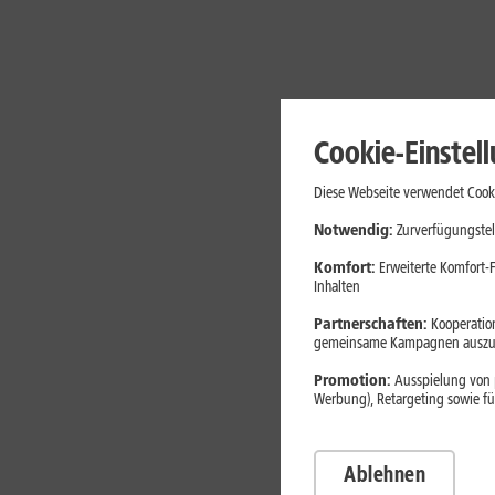
Cookie-Einstel
Diese Webseite verwendet Cooki
Notwendig:
Zurverfügungstel
Komfort:
Erweiterte Komfort-F
Inhalten
Partnerschaften:
Kooperation
gemeinsame Kampagnen auszuw
Promotion:
Ausspielung von p
Werbung), Retargeting sowie fü
Immer be
Ablehnen