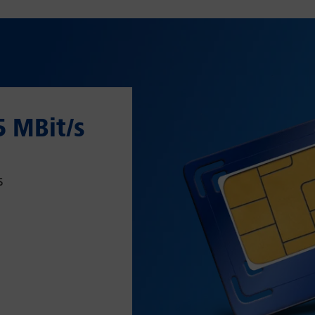
5 MBit/s
s