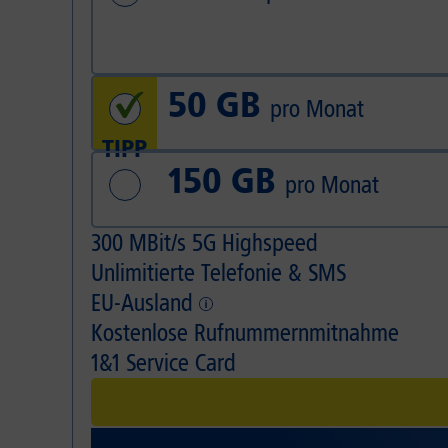
50 GB
pro Monat
TIPP
150 GB
pro Monat
300 MBit/s 5G Highspeed
Unlimitierte Telefonie & SMS
5G-Abdeckung deutschlandweit ca. 95 %, bis Ende 2
EU-Ausland
In alle dt. Fest- und Mobilfunknetze.
Kostenlose Rufnummernmitnahme
Flatrates für Telefonie, Internet & SMS im gesamten
1&1 Service Card
Bisherige Mobilfunknummer kostenlos zu 1&1 mitneh
Overnight-Lieferung
24 h Austausch-Service
30 Tage testen*