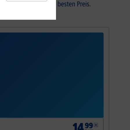
ie von Anfang an den besten Preis.
14
,
99