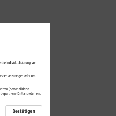
 die Individualisierung von
eressen anzuzeigen oder um
itten (personalisierte
epartnern (Drittanbieter) ein.
 1. Tarif
Bestätigen