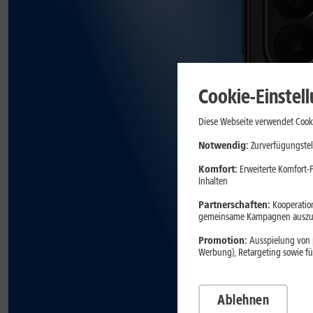
Cookie-Einstel
Diese Webseite verwendet Cooki
Notwendig:
Zurverfügungstel
Komfort:
Erweiterte Komfort-F
Inhalten
Partnerschaften:
Kooperation
gemeinsame Kampagnen auszuw
Promotion:
Ausspielung von p
Werbung), Retargeting sowie fü
Ablehnen