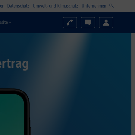
er
Datenschutz
Umwelt- und Klimaschutz
Unternehmen
site
rtrag