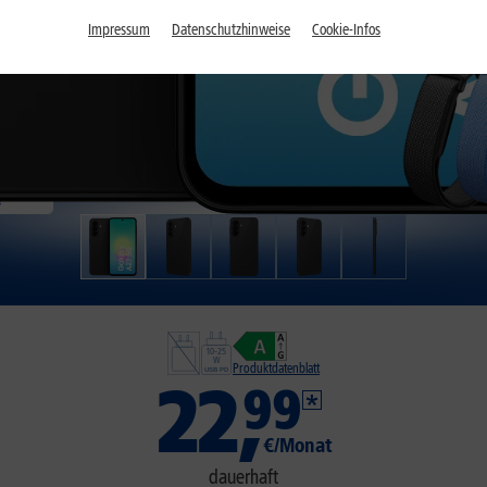
Impressum
Datenschutzhinweise
Cookie-Infos
Produktdatenblatt
22
,
99
€/Monat
dauerhaft