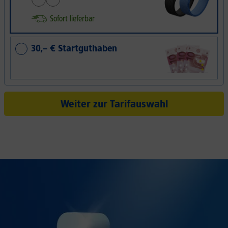
Sofort lieferbar
30,– € Startguthaben
Weiter zur Tarifauswahl