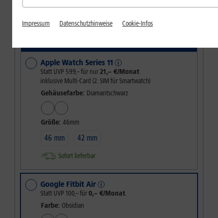
128 GB
Lieferung nächste Woche
Impressum
Datenschutzhinweise
Cookie-Infos
Wählen Sie Ihren 1&1 Vorteil
Apple Watch Series 11
Statt UVP
599,–
für nur
21,– €/Monat
inklusive Multi-Card (2. SIM für Smartwatch)
Gehäusefarbe:
Diamantschwarz
Größe:
46mm
46 mm
42 mm
Sofort lieferbar
Google Fitbit Air
Statt UVP
100,–
für
0,– €/Monat
.
Farbe:
Obsidian