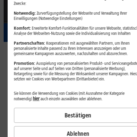
Zwecke:
Notwendig:
Zurverfügungstellung der Webseite und Verwaltung Ihrer
Einwilligungen (Notwendige Einstellungen)
Komfort:
Erweiterte Komfort-Funktionalitäten für unsere Webseite, statistisc
Analyse der Webseiten-Nutzung sowie die Individualisierung von Inhalten
Partnerschaften:
27
Kooperationen mit ausgewählten Partnern, um Ihnen
,
99
personalisierte Inhalte passend zu Ihren Interessen anzuzeigen oder um
gemeinsame Kampagnen auszuwerten, nachzuhalten und abzurechnen.
€/Monat
Promotion:
Ausspielung von personalisierten Produkt- und Serviceangebot
auf unserer Seite und auf Seiten von Dritten (personalisierte Werbung),
dauerhaft
Retargeting sowie für die Messung der Wirksamkeit unserer Kampagnen. Hier
Inkl.
1&1 All-Net-Flat S
setzten wir Cookies von Werbepartnern (Drittanbieter) ein.
Welche Farbe gefällt Ihnen?
Sie können die Verwendung von Cookies (mit Ausnahme der Kategorie
Farbe:
Schwarz
hier
notwendig)
auch einzeln auswählen oder ablehnen.
Bestätigen
Speicher
Ablehnen