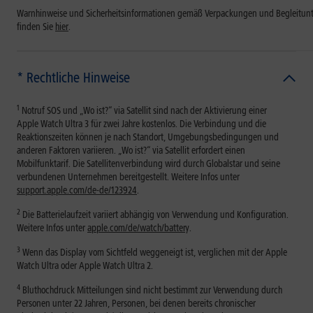
Warnhinweise und Sicherheitsinformationen gemäß Verpackungen und Begleitun
finden Sie
hier
.
* Rechtliche Hinweise
1
Notruf SOS und „Wo ist?“ via Satellit sind nach der Aktivierung einer
Apple Watch Ultra 3 für zwei Jahre kostenlos. Die Verbindung und die
Reaktionszeiten können je nach Standort, Umgebungsbedingungen und
anderen Faktoren variieren. „Wo ist?“ via Satellit erfordert einen
Mobilfunktarif. Die Satellitenverbindung wird durch Globalstar und seine
verbundenen Unternehmen bereitgestellt. Weitere Infos unter
support.apple.com/de-de/123924
.
2
Die Batterielaufzeit variiert abhängig von Verwendung und Konfiguration.
Weitere Infos unter
apple.com/de/watch/batter
y.
3
Wenn das Display vom Sichtfeld weggeneigt ist, verglichen mit der Apple
Watch Ultra oder Apple Watch Ultra 2.
4
Bluthochdruck Mitteilungen sind nicht bestimmt zur Verwendung durch
Personen unter 22 Jahren, Personen, bei denen bereits chronischer