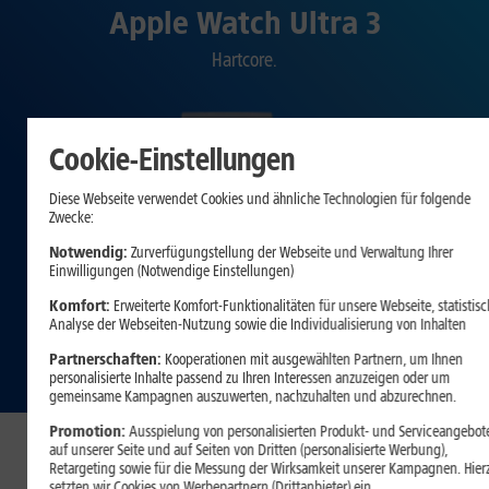
Apple Watch Ultra 3
Hartcore.
Cookie-Einstellungen
Diese Webseite verwendet Cookies und ähnliche Technologien für folgende
Zwecke:
Notwendig:
Zurverfügungstellung der Webseite und Verwaltung Ihrer
Einwilligungen (Notwendige Einstellungen)
Komfort:
Erweiterte Komfort-Funktionalitäten für unsere Webseite, statistisc
Analyse der Webseiten-Nutzung sowie die Individualisierung von Inhalten
Partnerschaften:
Kooperationen mit ausgewählten Partnern, um Ihnen
personalisierte Inhalte passend zu Ihren Interessen anzuzeigen oder um
gemeinsame Kampagnen auszuwerten, nachzuhalten und abzurechnen.
Promotion:
Ausspielung von personalisierten Produkt- und Serviceangebot
Die ultimative Watch für
auf unserer Seite und auf Seiten von Dritten (personalisierte Werbung),
Retargeting sowie für die Messung der Wirksamkeit unserer Kampagnen. Hier
setzten wir Cookies von Werbepartnern (Drittanbieter) ein.