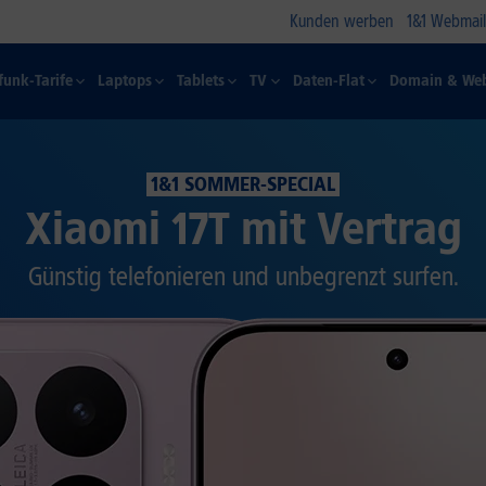
Kunden werben
1&1 Webmail
funk-Tarife
Laptops
Tablets
TV
Daten-Flat
Domain & Web
1&1 SOMMER-SPECIAL
Xiaomi 17T mit Vertrag
Günstig telefonieren und unbegrenzt surfen.