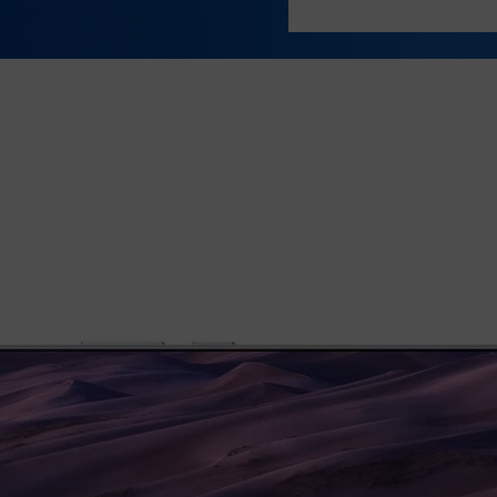
Präzision trifft Power
Ihr Xiaomi 17T