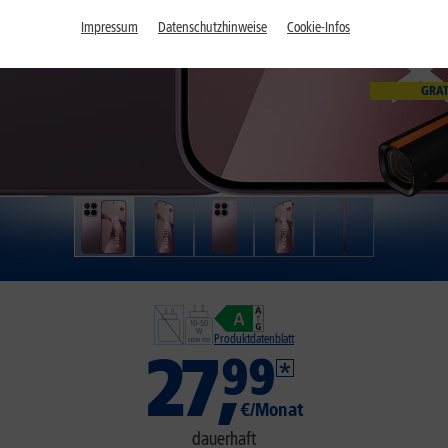
Impressum
Datenschutzhinweise
Cookie-Infos
GRAT
Produktdatenblatt
27
,
99
€/Monat
dauerhaft