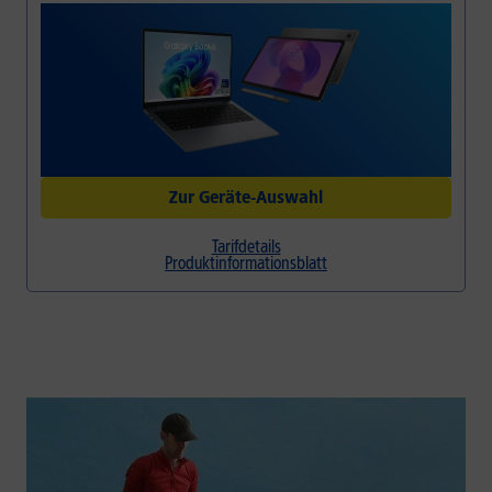
30 Tage testen*
Alt gegen Neu
Priority Hotline
Zur Geräte-Auswahl
Tarifdetails
Produktinformationsblatt