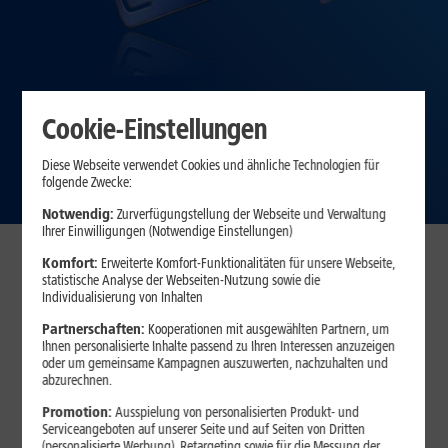
Cookie-Einstellungen
Diese Webseite verwendet Cookies und ähnliche Technologien für
folgende Zwecke:
Notwendig:
Zurverfügungstellung der Webseite und Verwaltung
Ihrer Einwilligungen (Notwendige Einstellungen)
Komfort:
Erweiterte Komfort-Funktionalitäten für unsere Webseite,
Mobile Datentarife entdecken
statistische Analyse der Webseiten-Nutzung sowie die
Individualisierung von Inhalten
Partnerschaften:
Kooperationen mit ausgewählten Partnern, um
Ihnen personalisierte Inhalte passend zu Ihren Interessen anzuzeigen
oder um gemeinsame Kampagnen auszuwerten, nachzuhalten und
1&1 Daten-Flat
abzurechnen.
Promotion:
Ausspielung von personalisierten Produkt- und
Serviceangeboten auf unserer Seite und auf Seiten von Dritten
(personalisierte Werbung), Retargeting sowie für die Messung der