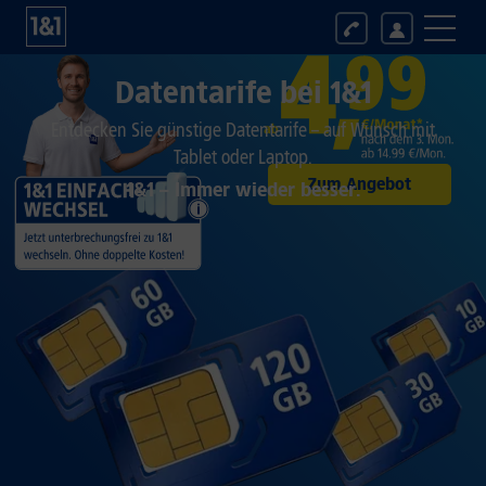
Datentarife bei 1&1
Entdecken Sie günstige Datentarife – auf Wunsch mit
Tablet oder Laptop.
Zum Angebot
1&1 – Immer wieder besser.