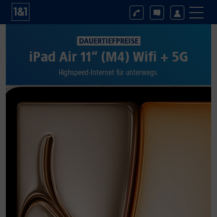
DAUERTIEFPREISE
iPad Air 11“ (M4) Wifi + 5G
Highspeed-Internet für unterwegs.