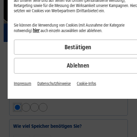
auf unserer Seite und auf Seiten von Dritten (personalisierte Werbung),
Retargeting sowie für die Messung der Wirksamkeit unserer Kampagnen. Hier
setzten wir Cookies von Werbepartnern (Drittanbieter) ein.
Sie können die Verwendung von Cookies (mit Ausnahme der Kategorie
hier
notwendig)
auch einzeln auswählen oder ablehnen.
37
,
99
Bestätigen
€/Monat
Ablehnen
dauerhaft
Inkl.
1&1 Daten-Flat M
Impressum
Datenschutzhinweise
Cookie-Infos
Welche Farbe gefällt Ihnen?
Farbe:
Polarstern
Wie viel Speicher benötigen Sie?