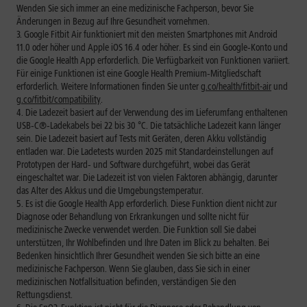
Wenden Sie sich immer an eine medizinische Fachperson, bevor Sie
Änderungen in Bezug auf Ihre Gesundheit vornehmen.
Google Fitbit Air funktioniert mit den meisten Smartphones mit Android
11.0 oder höher und Apple iOS 16.4 oder höher. Es sind ein Google‑Konto und
die Google Health App erforderlich. Die Verfügbarkeit von Funktionen variiert.
Für einige Funktionen ist eine Google Health Premium‑Mitgliedschaft
erforderlich. Weitere Informationen finden Sie unter
g.co/health/fitbit-air
und
g.co/fitbit/compatibility
.
Die Ladezeit basiert auf der Verwendung des im Lieferumfang enthaltenen
USB‑C®‑Ladekabels bei 22 bis 30 °C. Die tatsächliche Ladezeit kann länger
sein. Die Ladezeit basiert auf Tests mit Geräten, deren Akku vollständig
entladen war. Die Ladetests wurden 2025 mit Standardeinstellungen auf
Prototypen der Hard‑ und Software durchgeführt, wobei das Gerät
eingeschaltet war. Die Ladezeit ist von vielen Faktoren abhängig, darunter
das Alter des Akkus und die Umgebungstemperatur.
Es ist die Google Health App erforderlich. Diese Funktion dient nicht zur
Diagnose oder Behandlung von Erkrankungen und sollte nicht für
medizinische Zwecke verwendet werden. Die Funktion soll Sie dabei
unterstützen, Ihr Wohlbefinden und Ihre Daten im Blick zu behalten. Bei
Bedenken hinsichtlich Ihrer Gesundheit wenden Sie sich bitte an eine
medizinische Fachperson. Wenn Sie glauben, dass Sie sich in einer
medizinischen Notfallsituation befinden, verständigen Sie den
Rettungsdienst.