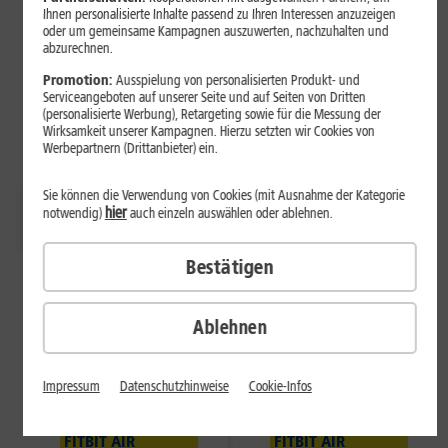
Ihnen personalisierte Inhalte passend zu Ihren Interessen anzuzeigen
oder um gemeinsame Kampagnen auszuwerten, nachzuhalten und
abzurechnen.
Promotion:
Ausspielung von personalisierten Produkt- und
Top-Samsung Handys inkl.
Serviceangeboten auf unserer Seite und auf Seiten von Dritten
Fitbit Air
(personalisierte Werbung), Retargeting sowie für die Messung der
Wirksamkeit unserer Kampagnen. Hierzu setzten wir Cookies von
Werbepartnern (Drittanbieter) ein.
Sie können die Verwendung von Cookies (mit Ausnahme der Kategorie
Galaxy S26
Galaxy
Galaxy Z Fold8
hier
notwendig)
auch einzeln auswählen oder ablehnen.
S26 Ultra
Bestätigen
Ablehnen
Impressum
Datenschutzhinweise
Cookie-Infos
MIT GOOGLE
MIT GOOGLE
FITBIT AIR
FITBIT AIR