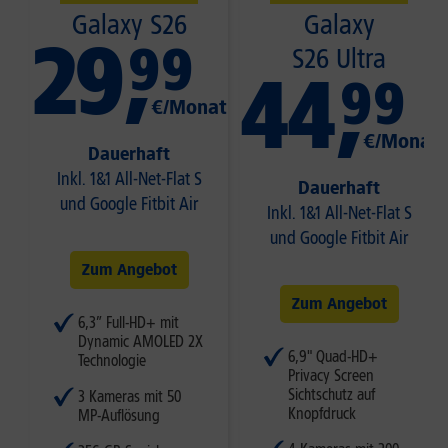
Galaxy S26
Galaxy
29
,
99
S26 Ultra
44
,
99
€/Monat
€/Monat
Dauerhaft
Inkl. 1&1 All-Net-Flat S
Dauerhaft
und Google Fitbit Air
Inkl. 1&1 All-Net-Flat S
und Google Fitbit Air
Zum Angebot
Zum Angebot
6,3” Full-HD+ mit
Dynamic AMOLED 2X
6,9" Quad-HD+
Technologie
Privacy Screen
Sichtschutz auf
3 Kameras mit 50
Knopfdruck
MP-Auflösung