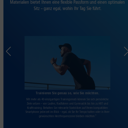
Materialien bietet Ihnen eine flexible Passform und einen optimalen
Sitz – ganz egal, wohin Ihr Tag Sie führt.
Trainieren Sie genau so, wie Sie möchten.
Mit mehr als 40 einzigartigen Trainingsmodi können Sie sich persönliche
Ziele setzen – von Laufen, Radfahren und Gymnastik bis hin zu HIIT und
Krafttraining. Behalten Sie relevante Statistiken auf Ihrem kompatiblen
Smartphone jederzeit im Blick – egal, ob Sie Ihr Tempo halten oder in Ihrer
1
gewünschten Herzfrequenzzone bleiben möchten.