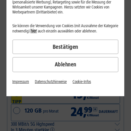
(personalisierte Werbung), Retargeting sowie für die Messung der
1&1 Daten-Flat
Wirksamkeit unserer Kampagnen. Hierzu setzten wir Cookies von
Werbepartnern (Drittanbieter) ein.
Sie können die Verwendung von Cookies (mit Ausnahme der Kategorie
hier
notwendig)
auch einzeln auswählen oder ablehnen.
Ohne Vertragslaufzeit – 1 Monat Kündigungsfrist
Bestätigen
12
,
99
10 GB
pro Monat
DAUERHAFT
€/Monat
Ablehnen
14
,
99
30 GB
pro Monat
DAUERHAFT
€/Monat
Impressum
Datenschutzhinweise
Cookie-Infos
19
,
99
60 GB
pro Monat
DAUERHAFT
€/Monat
TIPP
24
,
99
120 GB
pro Monat
DAUERHAFT
€/Monat
300 MBit/s 5G Highspeed
In 3 Minuten startklar
5G-Abdeckung deutschlandweit ca. 95 %, bis Ende 2026 nahezu