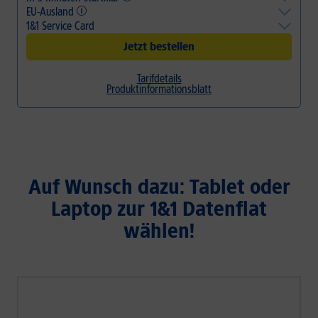
100 %. Ansonsten mit max. LTE-Geschwindigkeit surfen.
EU-Ausland
Mit integrierter eSIM aktivieren Sie Ihr Gerät innerhalb von 3 Minuten
und können sofort Telefonieren und Surfen – ganz ohne Postversand
1&1 Service Card
Flatrates für Internet im gesamten EU-Ausland ohne Zusatzkosten
und Wartezeit.
nutzen.
Overnight-Lieferung
Jetzt bestellen
24 h Austausch-Service
30 Tage testen*
Tarifdetails
Alt gegen Neu
Produktinformationsblatt
Priority Hotline
Auf Wunsch dazu: Tablet oder
Laptop zur 1&1 Datenflat
wählen!