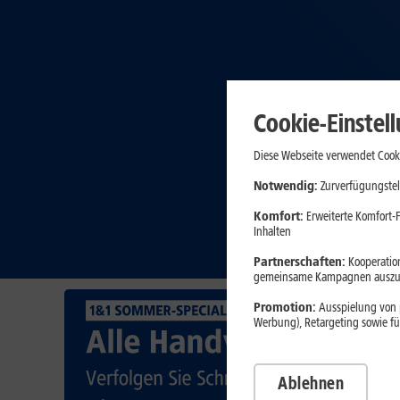
Cookie-Einstel
Diese Webseite verwendet Cooki
Notwendig:
Zurverfügungstel
Komfort:
Erweiterte Komfort-F
Inhalten
Partnerschaften:
Kooperation
gemeinsame Kampagnen auszuw
Promotion:
Ausspielung von p
Werbung), Retargeting sowie fü
Ablehnen