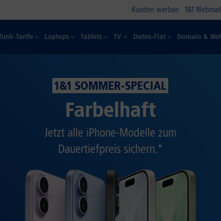
Kunden werben
1&1 Webmail
funk-Tarife
Laptops
Tablets
TV
Daten-Flat
Domain & Web
1&1 SOMMER-SPECIAL
Farbelhaft
Jetzt alle iPhone-Modelle zum
Dauertiefpreis sichern.*