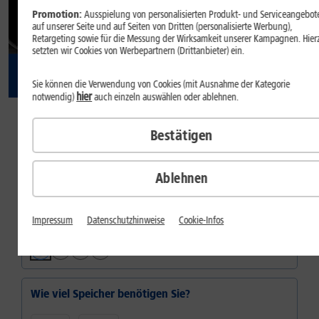
Promotion:
Ausspielung von personalisierten Produkt- und Serviceangebot
auf unserer Seite und auf Seiten von Dritten (personalisierte Werbung),
Retargeting sowie für die Messung der Wirksamkeit unserer Kampagnen. Hier
setzten wir Cookies von Werbepartnern (Drittanbieter) ein.
Sie können die Verwendung von Cookies (mit Ausnahme der Kategorie
hier
notwendig)
auch einzeln auswählen oder ablehnen.
37
,
99
Bestätigen
€/Monat
dauerhaft
Ablehnen
Inkl.
1&1 Daten-Flat M
Welche Farbe gefällt Ihnen?
Impressum
Datenschutzhinweise
Cookie-Infos
Farbe:
Space Grau
Wie viel Speicher benötigen Sie?