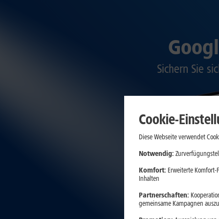
Googl
Sichern Sie si
Cookie-Einstel
Diese Webseite verwendet Cooki
Notwendig:
Zurverfügungstel
Komfort:
Erweiterte Komfort-F
Inhalten
Partnerschaften:
Kooperation
gemeinsame Kampagnen auszuw