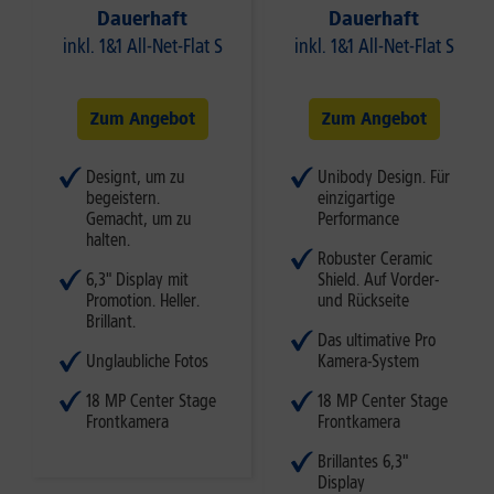
Dauerhaft
Dauerhaft
inkl. 1&1 All-Net-Flat S
inkl. 1&1 All-Net-Flat S
Zum Angebot
Zum Angebot
Designt, um zu
Unibody Design. Für
begeistern.
einzigartige
Gemacht, um zu
Performance
halten.
Robuster Ceramic
6,3" Display mit
Shield. Auf Vorder-
Promotion. Heller.
und Rückseite
Brillant.
Das ultimative Pro
Unglaubliche Fotos
Kamera-System
18 MP Center Stage
18 MP Center Stage
Frontkamera
Frontkamera
Brillantes 6,3"
Display