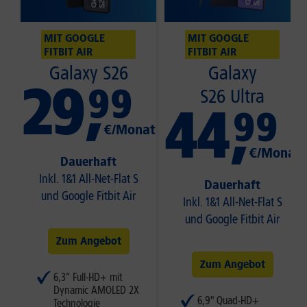
MIT GOOGLE
MIT GOOGLE
FITBIT AIR
FITBIT AIR
Galaxy S26
Galaxy
29
,
99
S26 Ultra
44
,
99
€/Monat
€/Monat
Dauerhaft
Inkl. 1&1 All-Net-Flat S
Dauerhaft
und Google Fitbit Air
Inkl. 1&1 All-Net-Flat S
und Google Fitbit Air
Zum Angebot
Zum Angebot
6,3” Full-HD+ mit
Dynamic AMOLED 2X
6,9" Quad-HD+
Technologie