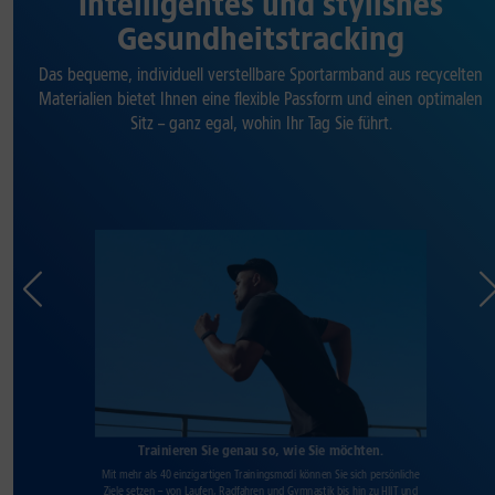
Intelligentes und stylishes
Gesundheitstracking
Das bequeme, individuell verstellbare Sportarmband aus recycelten
Materialien bietet Ihnen eine flexible Passform und einen optimalen
Sitz – ganz egal, wohin Ihr Tag Sie führt.
Trainieren Sie genau so, wie Sie möchten.
Mit mehr als 40 einzigartigen Trainingsmodi können Sie sich persönliche
Ziele setzen – von Laufen, Radfahren und Gymnastik bis hin zu HIIT und