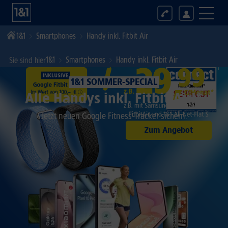
1&1
Smartphones
Handy inkl. Fitbit Air
1&1
Smartphones
Handy inkl. Fitbit Air
Sie sind hier
1&1 SOMMER-SPECIAL
Alle Handys inkl. Fitbit Air!*
Jetzt neuen Google Fitness-Tracker sichern.
Zum Angebot