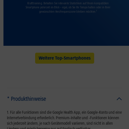
Krafttraining. Behalten Sie relevante Statistiken auf Ihrem kompatiblen
Smartphone jederzeit im Blick – egal, ob Sie Ihr Tempo halten oder in Ihrer
1
gewünschten Herzfrequenzzone bleiben möchten.
Weitere Top-Smartphones
* Produkthinweise
Für alle Funktionen sind die Google Health App, ein Google‑Konto und eine
Internetverbindung erforderlich. Premium‑Inhalte und ‑Funktionen können
sich jederzeit ändern, je nach Gerätemodell variieren, sind nicht in allen
Ländern und möglicherweise nur auf Englisch verfügbar.