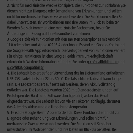
Nicht für medizinische Zwecke konzipiert. Die Funktionen zur Schlafanalyse
dienen nicht zur Diagnose oder Behandlung von Erkrankungen und sollten
nicht für medizinische Zwecke verwendet werden. Die Funktionen sollen Sie
dabei unterstützen, Ihr Wohlbefinden und Ihre Daten im Blick zu behalten.
Wenden Sie sich immer an eine medizinische Fachperson, bevor Sie
Änderungen in Bezug auf Ihre Gesundheit vornehmen.
Google Fitbit Air funktioniert mit den meisten Smartphones mit Android
11.0 oder höher und Apple iOS 16.4 oder höher. Es sind ein Google‑Konto und
die Google Health App erforderlich. Die Verfügbarkeit von Funktionen variiert.
Für einige Funktionen ist eine Google Health Premium‑Mitgliedschaft
erforderlich. Weitere Informationen finden Sie unter
g.co/health/fitbit-air
und
g.co/fitbit/compatibility
.
Die Ladezeit basiert auf der Verwendung des im Lieferumfang enthaltenen
USB‑C®‑Ladekabels bei 22 bis 30 °C. Die tatsächliche Ladezeit kann länger
sein. Die Ladezeit basiert auf Tests mit Geräten, deren Akku vollständig
entladen war. Die Ladetests wurden 2025 mit Standardeinstellungen auf
Prototypen der Hard‑ und Software durchgeführt, wobei das Gerät
eingeschaltet war. Die Ladezeit ist von vielen Faktoren abhängig, darunter
das Alter des Akkus und die Umgebungstemperatur.
Es ist die Google Health App erforderlich. Diese Funktion dient nicht zur
Diagnose oder Behandlung von Erkrankungen und sollte nicht für
medizinische Zwecke verwendet werden. Die Funktion soll Sie dabei
unterstützen, Ihr Wohlbefinden und Ihre Daten im Blick zu behalten. Bei