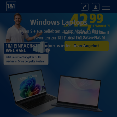
Windows Laptops
Wählen Sie aus beliebten Laptop Modellen Ihren
Favoriten zur 1&1 Daten-Flat.
1&1 – Immer wieder besser.
Zum Angebot