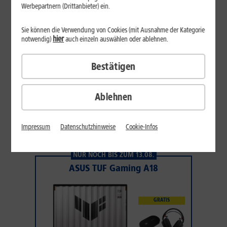
Werbepartnern (Drittanbieter) ein.
Sie können die Verwendung von Cookies (mit Ausnahme der Kategorie
hier
notwendig)
auch einzeln auswählen oder ablehnen.
42
,
99
Bestätigen
€/Monat*
DAUERHAFT
Ablehnen
Inkl. 1&1 Daten-Flat M
Sofort lieferbar
Impressum
Datenschutzhinweise
Cookie-Infos
Gerät wählen
NUR NOCH BIS ZUM 13.08.
ASUS TUF Gaming A18
GRATIS