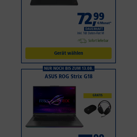
72
,
99
€/Monat*
DAUERHAFT
Inkl. 1&1 Daten-Flat M
Sofort lieferbar
Gerät wählen
NUR NOCH BIS ZUM 13.08.
ASUS ROG Strix G18
GRATIS