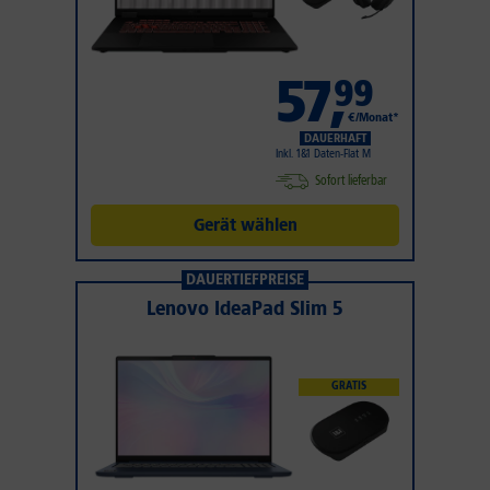
57
,
99
€/Monat*
DAUERHAFT
Inkl. 1&1 Daten-Flat M
Sofort lieferbar
Gerät wählen
DAUERTIEFPREISE
Lenovo IdeaPad Slim 5
GRATIS