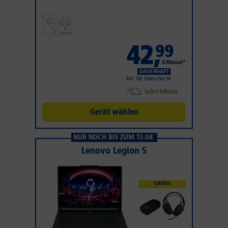
42
,
99
€/Monat*
DAUERHAFT
Inkl. 1&1 Daten-Flat M
Sofort lieferbar
Gerät wählen
NUR NOCH BIS ZUM 13.08.
Lenovo Legion 5
GRATIS