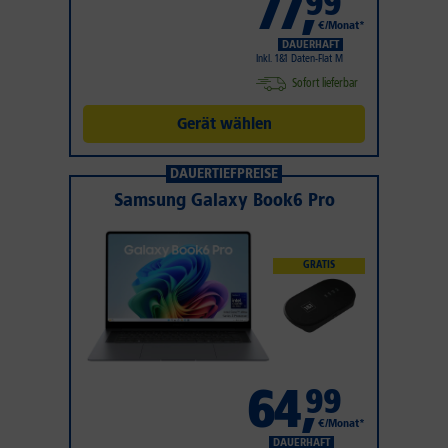
77
,
99
€/Monat*
DAUERHAFT
Inkl. 1&1 Daten-Flat M
Sofort lieferbar
Gerät wählen
DAUERTIEFPREISE
Samsung Galaxy Book6 Pro
GRATIS
64
,
99
€/Monat*
DAUERHAFT