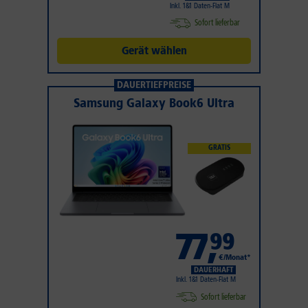
Inkl. 1&1 Daten-Flat M
Sofort lieferbar
Gerät wählen
DAUERTIEFPREISE
Samsung Galaxy Book6 Ultra
GRATIS
77
,
99
€/Monat*
DAUERHAFT
Inkl. 1&1 Daten-Flat M
Sofort lieferbar