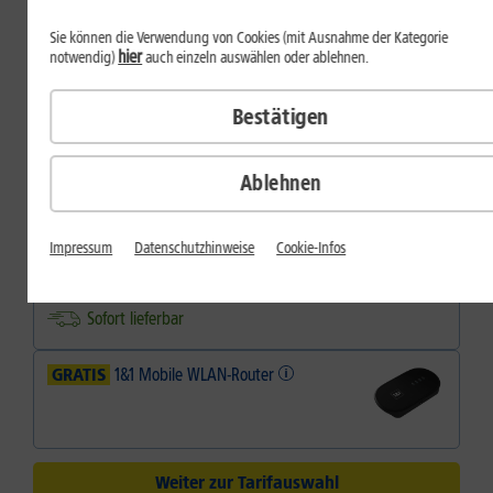
dauerhaft
Sie können die Verwendung von Cookies (mit Ausnahme der Kategorie
Inkl.
1&1 Daten-Flat M
hier
notwendig)
auch einzeln auswählen oder ablehnen.
Farbe
Bestätigen
Farbe:
Gray
Ablehnen
Speicher
Impressum
Datenschutzhinweise
Cookie-Infos
512 GB
Sofort lieferbar
GRATIS
1&1 Mobile WLAN-Router
Weiter zur Tarifauswahl