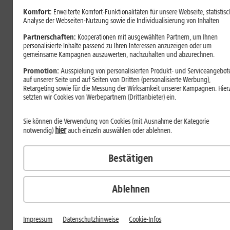
Unsere Top-Angebote von
Komfort:
Erweiterte Komfort-Funktionalitäten für unsere Webseite, statistisc
Samsung
Analyse der Webseiten-Nutzung sowie die Individualisierung von Inhalten
Partnerschaften:
Kooperationen mit ausgewählten Partnern, um Ihnen
personalisierte Inhalte passend zu Ihren Interessen anzuzeigen oder um
gemeinsame Kampagnen auszuwerten, nachzuhalten und abzurechnen.
Promotion:
Ausspielung von personalisierten Produkt- und Serviceangebot
auf unserer Seite und auf Seiten von Dritten (personalisierte Werbung),
Retargeting sowie für die Messung der Wirksamkeit unserer Kampagnen. Hier
setzten wir Cookies von Werbepartnern (Drittanbieter) ein.
Sie können die Verwendung von Cookies (mit Ausnahme der Kategorie
Samsung Galaxy S25
hier
notwendig)
auch einzeln auswählen oder ablehnen.
Bestätigen
Ablehnen
Samsung Galaxy S25 (Refurbished)
Impressum
Datenschutzhinweise
Cookie-Infos