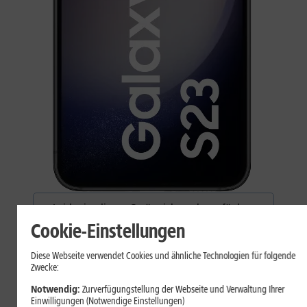
Leider ist dieses Gerät nicht mehr verfügbar.
Wählen Sie stattdessen eines unserer anderen
Cookie-Einstellungen
Top-Geräte.
Diese Webseite verwendet Cookies und ähnliche Technologien für folgende
Zwecke:
Zu den Smartphones
Notwendig:
Zurverfügungstellung der Webseite und Verwaltung Ihrer
Einwilligungen (Notwendige Einstellungen)