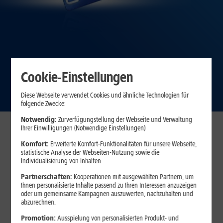
mit 1&1 All-Net-Flat S
Cookie-Einstellungen
Zum Angebot
Diese Webseite verwendet Cookies und ähnliche Technologien für
folgende Zwecke:
Notwendig:
Zurverfügungstellung der Webseite und Verwaltung
Ihrer Einwilligungen (Notwendige Einstellungen)
Immer beste Preise – schon ab
Komfort:
Erweiterte Komfort-Funktionalitäten für unsere Webseite,
dem 1. Tarif
statistische Analyse der Webseiten-Nutzung sowie die
Individualisierung von Inhalten
Egal, ob Sie einen oder
mehrere Tarife für Ihre Familie
benötigen –
Partnerschaften:
Kooperationen mit ausgewählten Partnern, um
bei 1&1 erhalten Sie von Anfang an den besten Preis.
Ihnen personalisierte Inhalte passend zu Ihren Interessen anzuzeigen
30 Tage testen – zufrieden oder Geld zurück!*
oder um gemeinsame Kampagnen auszuwerten, nachzuhalten und
abzurechnen.
Promotion:
Ausspielung von personalisierten Produkt- und