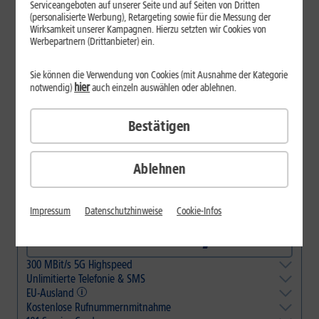
Serviceangeboten auf unserer Seite und auf Seiten von Dritten
1&1 All-Net-Flat
(personalisierte Werbung), Retargeting sowie für die Messung der
Wirksamkeit unserer Kampagnen. Hierzu setzten wir Cookies von
Passgenaue GB pro Monat
Werbepartnern (Drittanbieter) ein.
Sie können die Verwendung von Cookies (mit Ausnahme der Kategorie
hier
notwendig)
auch einzeln auswählen oder ablehnen.
Bestätigen
14
,
99
10 GB
pro Monat
3 Monate je
9,99 €
€/Monat
Ablehnen
14
,
99
50 GB
pro Monat
DAUERHAFT
€/Monat
TIPP
Impressum
Datenschutzhinweise
Cookie-Infos
19
,
99
150 GB
pro Monat
DAUERHAFT
€/Monat
300 MBit/s 5G Highspeed
Unlimitierte Telefonie & SMS
5G-Abdeckung deutschlandweit ca. 95 %, bis Ende 2026 nahezu
100 %. Ansonsten mit max. LTE-Geschwindigkeit surfen.
EU-Ausland
In alle dt. Fest- und Mobilfunknetze.
Kostenlose Rufnummernmitnahme
Flatrates für Telefonie, Internet & SMS im gesamten EU-Ausland ohne