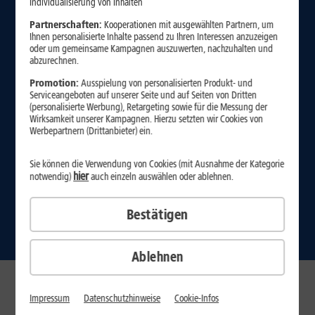
Individualisierung von Inhalten
Nachhaltigkeit
AGB
Partnerschaften:
Kooperationen mit ausgewählten Partnern, um
Engagement
Entsorgung
Ihnen personalisierte Inhalte passend zu Ihren Interessen anzuzeigen
oder um gemeinsame Kampagnen auszuwerten, nachzuhalten und
Jobs
Datenschutz
abzurechnen.
Newsroom
Impressum
Promotion:
Ausspielung von personalisierten Produkt- und
Serviceangeboten auf unserer Seite und auf Seiten von Dritten
Partnerprogramme
Vertrag kündigen
(personalisierte Werbung), Retargeting sowie für die Messung der
Wirksamkeit unserer Kampagnen. Hierzu setzten wir Cookies von
Hilfe-Center
Vertrag widerrufen
Werbepartnern (Drittanbieter) ein.
Barrierefreiheit
Sie können die Verwendung von Cookies (mit Ausnahme der Kategorie
hier
notwendig)
auch einzeln auswählen oder ablehnen.
© 2026 1&1 Telecom GmbH
Bestätigen
Ablehnen
Impressum
Datenschutzhinweise
Cookie-Infos