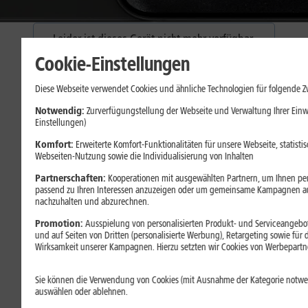
Leider ist dieses Gerät nicht mehr verfügbar.
Wählen Sie stattdessen eines unserer anderen
Cookie-Einstellungen
Top-Geräte.
Diese Webseite verwendet Cookies und ähnliche Technologien für folgende 
Zu den Smartphones
Notwendig:
Zurverfügungstellung der Webseite und Verwaltung Ihrer Ein
Einstellungen)
Komfort:
Erweiterte Komfort-Funktionalitäten für unsere Webseite, statisti
Webseiten-Nutzung sowie die Individualisierung von Inhalten
Partnerschaften:
Kooperationen mit ausgewählten Partnern, um Ihnen pers
passend zu Ihren Interessen anzuzeigen oder um gemeinsame Kampagnen a
nachzuhalten und abzurechnen.
Promotion:
Ausspielung von personalisierten Produkt- und Serviceangebot
und auf Seiten von Dritten (personalisierte Werbung), Retargeting sowie für
Wirksamkeit unserer Kampagnen. Hierzu setzten wir Cookies von Werbepartner
Sie können die Verwendung von Cookies (mit Ausnahme der Kategorie notw
auswählen oder ablehnen.