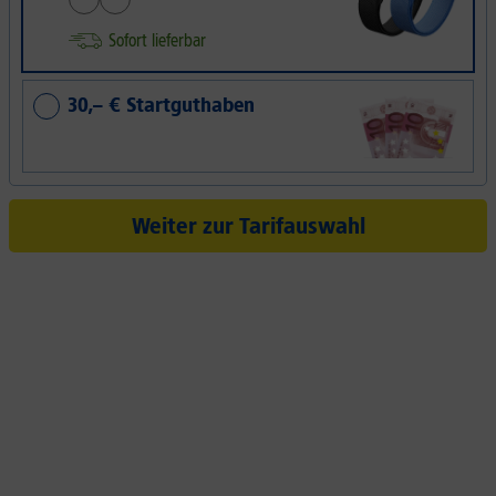
Sofort lieferbar
30,– € Startguthaben
Weiter zur Tarifauswahl
lltagshelfer in der Hosen
Das Xiaomi REDMI Note 15 5G mit KI