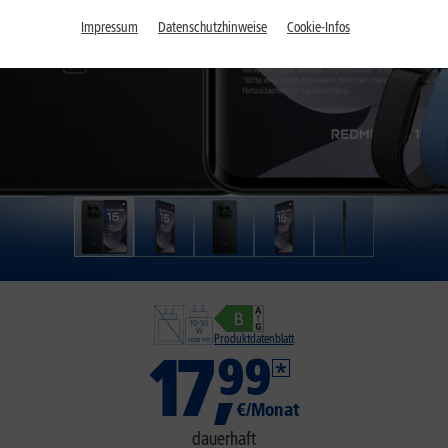
Impressum
Datenschutzhinweise
Cookie-Infos
Produktdatenblatt
17
,
99
€/Monat
dauerhaft