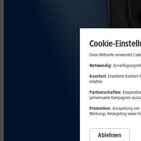
Cookie-Einstel
Diese Webseite verwendet Cooki
Notwendig:
Zurverfügungstel
Komfort:
Erweiterte Komfort-F
Inhalten
Partnerschaften:
Kooperation
gemeinsame Kampagnen auszuw
Promotion:
Ausspielung von p
Werbung), Retargeting sowie fü
Ablehnen