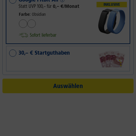
INKLUSIVE
Statt UVP
100,–
für
0,– €/Monat
Farbe:
Obsidian
Sofort lieferbar
30,– € Startguthaben
Auswählen
lltagshelfer in der Hosen
Das Xiaomi REDMI Note 15 5G mit KI