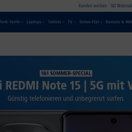
Kunden werben
1&1 Webmail
funk-Tarife
Laptops
Tablets
TV
Daten-Flat
Domain & Web
1&1 SOMMER-SPECIAL
 REDMI Note 15 | 5G mit 
Günstig telefonieren und unbegrenzt surfen.