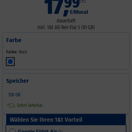
17
,
99
€/Monat
dauerhaft
Inkl.
1&1 All-Net-Flat S (10 GB)
Farbe
Farbe:
Black
Speicher
128 GB
Sofort lieferbar
Wählen Sie Ihren 1&1 Vorteil
Google Fitbit Air