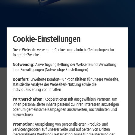
Cookie-Einstellungen
mit 1&1 All-Net-Flat S
Zum Angebot
Diese Webseite verwendet Cookies und ähnliche Technologien für
folgende Zwecke:
Notwendig:
Zurverfügungstellung der Webseite und Verwaltung
Ihrer Einwilligungen (Notwendige Einstellungen)
Komfort:
Erweiterte Komfort-Funktionalitäten für unsere Webseite,
Immer beste Preise – schon ab
statistische Analyse der Webseiten-Nutzung sowie die
Individualisierung von Inhalten
dem 1. Tarif
Partnerschaften:
Kooperationen mit ausgewählten Partnern, um
Egal, ob Sie einen oder
mehrere Tarife für Ihre Familie
benötigen –
Ihnen personalisierte Inhalte passend zu Ihren Interessen anzuzeigen
bei 1&1 erhalten Sie von Anfang an den besten Preis.
oder um gemeinsame Kampagnen auszuwerten, nachzuhalten und
abzurechnen.
30 Tage testen – zufrieden oder Geld zurück!*
Promotion:
Ausspielung von personalisierten Produkt- und
Serviceangeboten auf unserer Seite und auf Seiten von Dritten
(personalisierte Werbung), Retargeting sowie für die Messung der