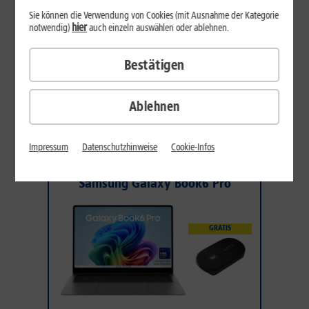
Sie können die Verwendung von Cookies (mit Ausnahme der Kategorie
hier
notwendig)
auch einzeln auswählen oder ablehnen.
34
,
99
Bestätigen
€/Monat*
DAUERHAFT
Inkl. 1&1 Daten-Flat M
Sofort lieferbar
Ablehnen
Gerät wählen
Impressum
Datenschutzhinweise
Cookie-Infos
DAUERTIEFPREISE
Samsung Galaxy Book6 Pro
GRATIS