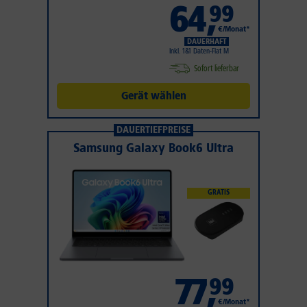
64
,
99
€/Monat*
DAUERHAFT
Inkl. 1&1 Daten-Flat M
Sofort lieferbar
Gerät wählen
DAUERTIEFPREISE
Samsung Galaxy Book6 Ultra
GRATIS
77
,
99
€/Monat*