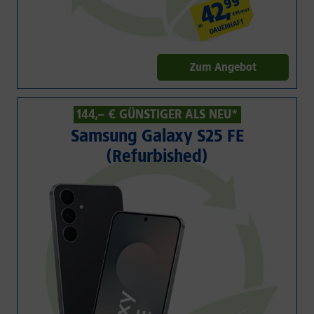
99
,
42
€/Monat
DAUERHAFT
ab
Zum Angebot
144,– € GÜNSTIGER ALS NEU*
Samsung Galaxy S25 FE
(Refurbished)