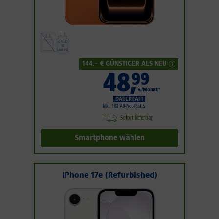
144
,– € GÜNSTIGER ALS NEU
48
,
99
€/Monat*
DAUERHAFT
Inkl. 1&1 All-Net-Flat S
Sofort lieferbar
Smartphone wählen
iPhone 17e (Refurbished)