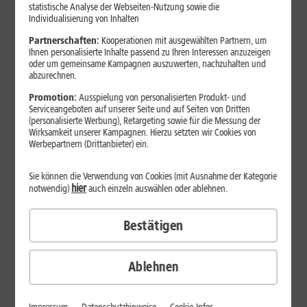
108,– € GÜNSTIGER ALS NEU*
statistische Analyse der Webseiten-Nutzung sowie die
Individualisierung von Inhalten
Samsung Galaxy S26 Ultra
(Refurbished)
Partnerschaften:
Kooperationen mit ausgewählten Partnern, um
Ihnen personalisierte Inhalte passend zu Ihren Interessen anzuzeigen
oder um gemeinsame Kampagnen auszuwerten, nachzuhalten und
abzurechnen.
Promotion:
Ausspielung von personalisierten Produkt- und
Serviceangeboten auf unserer Seite und auf Seiten von Dritten
(personalisierte Werbung), Retargeting sowie für die Messung der
Wirksamkeit unserer Kampagnen. Hierzu setzten wir Cookies von
Werbepartnern (Drittanbieter) ein.
Sie können die Verwendung von Cookies (mit Ausnahme der Kategorie
hier
notwendig)
auch einzeln auswählen oder ablehnen.
Bestätigen
99
,
41
€/Monat
DAUERHAFT
Ablehnen
ab
Zum Angebot