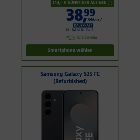
144
,– € GÜNSTIGER ALS NEU
38
,
99
€/Monat*
DAUERHAFT
Inkl. 1&1 All-Net-Flat S
Sofort lieferbar
Smartphone wählen
Samsung Galaxy S25 FE
(Refurbished)