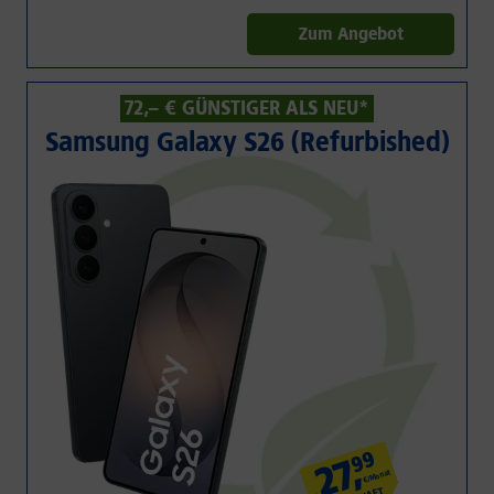
Zum Angebot
72,– € GÜNSTIGER ALS NEU*
Samsung Galaxy S26 (Refurbished)
99
,
27
€/Monat