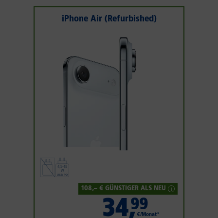
iPhone Air (Refurbished)
108
,– € GÜNSTIGER ALS NEU
34
,
99
€/Monat*