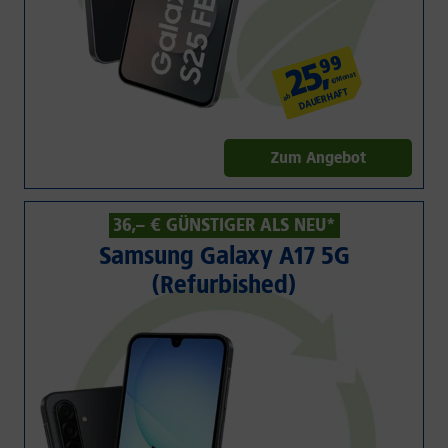
99
,
25
€/Monat
DAUERHAFT
ab
Zum Angebot
36,– € GÜNSTIGER ALS NEU*
Samsung Galaxy A17 5G
(Refurbished)