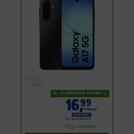
36
,– € GÜNSTIGER ALS NEU
16
,
99
€/Monat*
DAUERHAFT
Inkl. 1&1 All-Net-Flat S
Sofort lieferbar