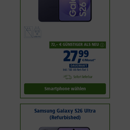
72
,– € GÜNSTIGER ALS NEU
27
,
99
€/Monat*
DAUERHAFT
Inkl. 1&1 All-Net-Flat S
Sofort lieferbar
Smartphone wählen
Samsung Galaxy S26 Ultra
(Refurbished)