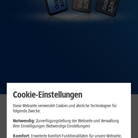
Cookie-Einstellungen
Refurbished Top-Smartphones,
Diese Webseite verwendet Cookies und ähnliche Technologien für
folgende Zwecke:
bis zu 20 % günstiger!
Notwendig:
Zurverfügungstellung der Webseite und Verwaltung
Ihrer Einwilligungen (Notwendige Einstellungen)
Komfort:
Erweiterte Komfort-Funktionalitäten für unsere Webseite,