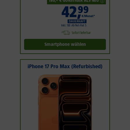
180
,– € GÜNSTIGER ALS NEU
42
,
99
€/Monat*
DAUERHAFT
Inkl. 1&1 All-Net-Flat S
Sofort lieferbar
Smartphone wählen
iPhone 17 Pro Max (Refurbished)