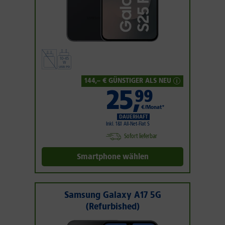
144
,– € GÜNSTIGER ALS NEU
25
,
99
€/Monat*
DAUERHAFT
Inkl. 1&1 All-Net-Flat S
Sofort lieferbar
Smartphone wählen
Samsung Galaxy A17 5G
(Refurbished)