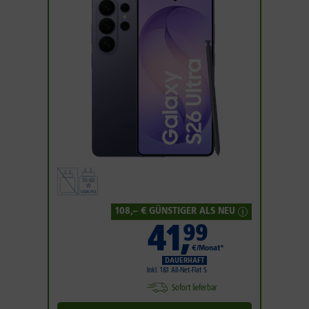
108
,– € GÜNSTIGER ALS NEU
41
,
99
€/Monat*
DAUERHAFT
Inkl. 1&1 All-Net-Flat S
Sofort lieferbar