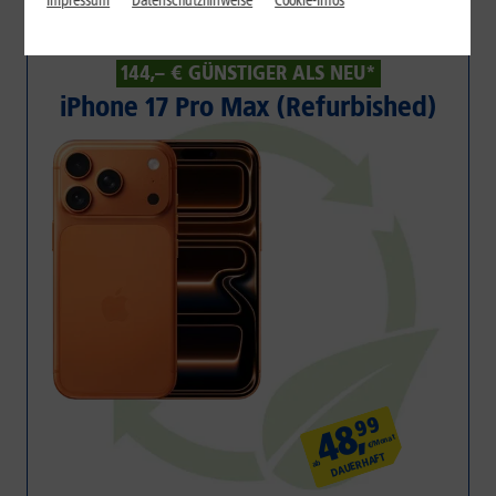
Impressum
Datenschutzhinweise
Cookie-Infos
144,– € GÜNSTIGER ALS NEU*
iPhone 17 Pro Max (Refurbished)
99
,
48
€/Monat
DAUERHAFT
ab