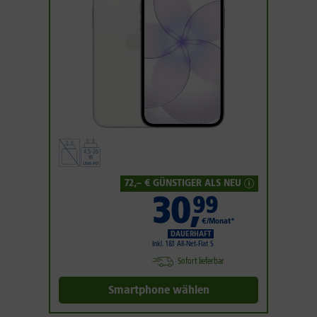
72
,– € GÜNSTIGER ALS NEU
30
,
99
€/Monat*
DAUERHAFT
Inkl. 1&1 All-Net-Flat S
Sofort lieferbar
Smartphone wählen