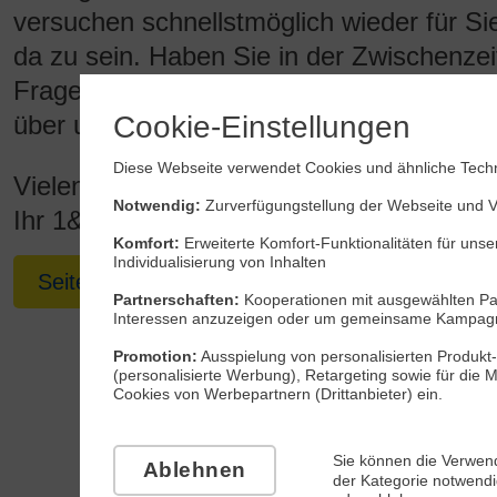
versuchen schnellstmöglich wieder für Si
da zu sein. Haben Sie in der Zwischenzei
Fragen, können Sie uns natürlich jederzei
Cookie-Einstellungen
über unsere
1&1 Service-Hotline
erreich
Diese Webseite verwendet Cookies und ähnliche Techn
Vielen Dank für Ihr Verständnis.
Notwendig:
Zurverfügungstellung der Webseite und Ve
Ihr 1&1 Team
Komfort:
Erweiterte Komfort-Funktionalitäten für unse
Individualisierung von Inhalten
Seite aktualisieren
Partnerschaften:
Kooperationen mit ausgewählten Par
Interessen anzuzeigen oder um gemeinsame Kampagn
Promotion:
Ausspielung von personalisierten Produkt-
(personalisierte Werbung), Retargeting sowie für die
Cookies von Werbepartnern (Drittanbieter) ein.
Sie können die Verwen
Ablehnen
der Kategorie notwend