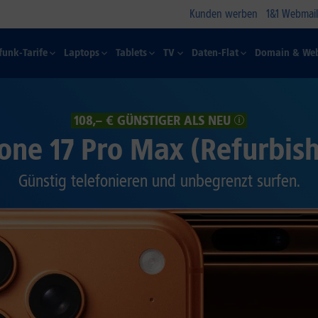
Kunden werben
1&1 Webmail
funk-Tarife
Laptops
Tablets
TV
Daten-Flat
Domain & Web
108,– € GÜNSTIGER ALS NEU
one 17 Pro Max (Refurbis
Günstig telefonieren und unbegrenzt surfen.