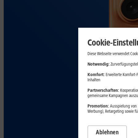
Cookie-Einstel
Diese Webseite verwendet Cooki
Notwendig:
Zurverfügungstel
Komfort:
Erweiterte Komfort-F
Inhalten
Partnerschaften:
Kooperation
gemeinsame Kampagnen auszuw
Promotion:
Ausspielung von p
Werbung), Retargeting sowie fü
Ablehnen