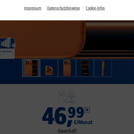
Impressum
Datenschutzhinweise
Cookie-Infos
46
,
99
€/Monat
dauerhaft