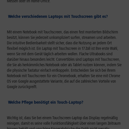
Messen oder im Home-Office.
Welche verschiedenen Laptops mit Touchscreen gibt es?
Mit einem Notebook mit Touchscreen, das einen fest montierten Bildschirm
besitzt, können Sie jederzeit unkompliziert surfen, streamen und arbeiten.
Die intuitive Bedienbarkeit stellt sicher, dass die Nutzung an jedem Ort
flexibel möglich ist. Ein Laptop mit Touchscreen in 17 Zoll ist Ihre erste Wahl,
wenn Sie mit dem Gerät täglich arbeiten wollen. Flache Ultrabooks sind
darüber hinaus besonders leicht. Convertibles sind Laptops mit Touchscreen,
die Sie als herkömmliches Notebook oder als Tablet nutzen können, indem Sie
die physische Tastatur einfach entkoppeln. Entscheiden Sie sich bei Ihrem
Notebook mit Touchscreen für ein Chromebook, erhalten Sie eine mit Chrome
OS von Google ausgestattete Variante, die auf die zahlreichen Vorteile von
Google zurückgreift.
Welche Pflege benötigt ein Touch-Laptop?
Wichtig ist, dass Sie bei einem Touchscreen-Laptop das Display regelmäßig
reinigen, damit es seine volle Funktionsfähigkeit über einen langen Zeitraum
hinweg behält und unschöne Fingerabdrücke die Optik nicht negativ