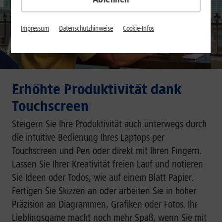
Impressum
Datenschutzhinweise
Cookie-Infos
Erhöhte Produktivität dank
Touchscreen
Steigern Sie Ihre Produktivität auch unterwegs durch
die intuitive Bedienung Ihres Laptops per
Touchscreen und Pen oder direkt mit Ihren Fingern.
Lassen Sie Ihrer Kreativität freien Lauf und notieren
Sie Ideen oder Todos, wie auf einem Blatt Papier.
Fertigen Sie Skizzen an oder arbeiten Sie in hoher
Präzision an Diagrammen, Grafiken oder Fotos. Ihr
Lieblingsgame macht noch mehr Spaß, wenn Sie mit