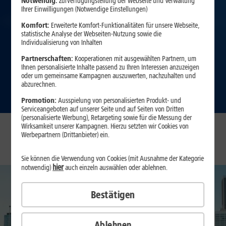
Notwendig:
Zurverfügungstellung der Webseite und Verwaltung
Ihrer Einwilligungen (Notwendige Einstellungen)
Komfort:
Erweiterte Komfort-Funktionalitäten für unsere Webseite,
statistische Analyse der Webseiten-Nutzung sowie die
Individualisierung von Inhalten
Partnerschaften:
Kooperationen mit ausgewählten Partnern, um
Ihnen personalisierte Inhalte passend zu Ihren Interessen anzuzeigen
oder um gemeinsame Kampagnen auszuwerten, nachzuhalten und
abzurechnen.
Zum Angebot
Promotion:
Ausspielung von personalisierten Produkt- und
Serviceangeboten auf unserer Seite und auf Seiten von Dritten
(personalisierte Werbung), Retargeting sowie für die Messung der
Wirksamkeit unserer Kampagnen. Hierzu setzten wir Cookies von
Unsere Top-Angebote
Werbepartnern (Drittanbieter) ein.
Sie können die Verwendung von Cookies (mit Ausnahme der Kategorie
hier
notwendig)
auch einzeln auswählen oder ablehnen.
Bestätigen
Ablehnen