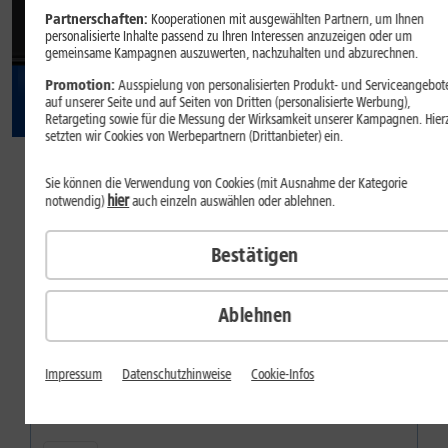
Partnerschaften:
Kooperationen mit ausgewählten Partnern, um Ihnen
personalisierte Inhalte passend zu Ihren Interessen anzuzeigen oder um
gemeinsame Kampagnen auszuwerten, nachzuhalten und abzurechnen.
Promotion:
Ausspielung von personalisierten Produkt- und Serviceangebot
auf unserer Seite und auf Seiten von Dritten (personalisierte Werbung),
Retargeting sowie für die Messung der Wirksamkeit unserer Kampagnen. Hier
setzten wir Cookies von Werbepartnern (Drittanbieter) ein.
22
,
99
Sie können die Verwendung von Cookies (mit Ausnahme der Kategorie
hier
€/Monat
notwendig)
auch einzeln auswählen oder ablehnen.
dauerhaft
Inkl.
1&1 Kids
Bestätigen
Welche Farbe gefällt Ihnen?
Ablehnen
Farbe:
Black
Impressum
Datenschutzhinweise
Cookie-Infos
Speicher