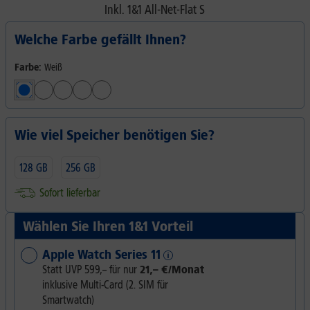
Inkl.
1&1 All-Net-Flat S
Welche Farbe gefällt Ihnen?
Farbe:
Weiß
Wie viel Speicher benötigen Sie?
128 GB
256 GB
Sofort lieferbar
Wählen Sie Ihren 1&1 Vorteil
Apple Watch Series 11
Statt UVP
599,–
für nur
21,– €/Monat
inklusive Multi-Card (2. SIM für
Smartwatch)