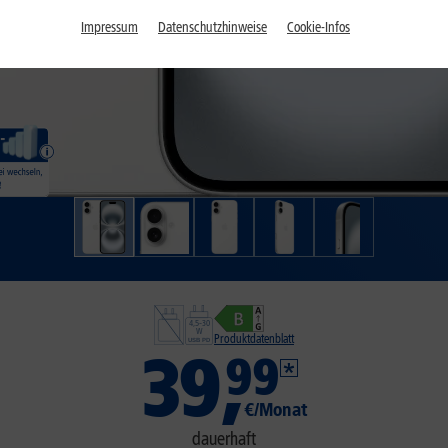
Impressum
Datenschutzhinweise
Cookie-Infos
Produktdatenblatt
39
,
99
€/Monat
dauerhaft