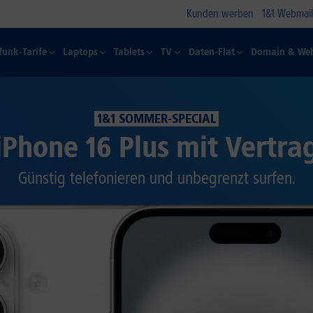
Kunden werben
1&1 Webmail
funk-Tarife
Laptops
Tablets
TV
Daten-Flat
Domain & Web
1&1 SOMMER-SPECIAL
iPhone 16 Plus mit Vertra
Günstig telefonieren und unbegrenzt surfen.