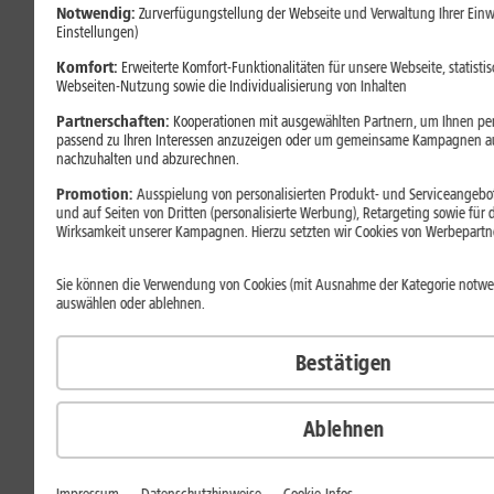
Notwendig:
Zurverfügungstellung der Webseite und Verwaltung Ihrer Ein
Einstellungen)
Leider ist dieses Gerät nicht mehr verfügbar.
Komfort:
Erweiterte Komfort-Funktionalitäten für unsere Webseite, statisti
Wählen Sie stattdessen eines unserer anderen
Webseiten-Nutzung sowie die Individualisierung von Inhalten
Top-Geräte.
Partnerschaften:
Kooperationen mit ausgewählten Partnern, um Ihnen pers
passend zu Ihren Interessen anzuzeigen oder um gemeinsame Kampagnen a
nachzuhalten und abzurechnen.
Zu den Smartphones
Promotion:
Ausspielung von personalisierten Produkt- und Serviceangebot
und auf Seiten von Dritten (personalisierte Werbung), Retargeting sowie für
Wirksamkeit unserer Kampagnen. Hierzu setzten wir Cookies von Werbepartner
Entdecken Sie das ultradünne
Sie können die Verwendung von Cookies (mit Ausnahme der Kategorie notw
Foldable
auswählen oder ablehnen.
Bestätigen
Ablehnen