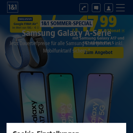
1&1 SOMMER-SPECIAL
Samsung Galaxy A-Serie
Jetzt Dauertiefpreise für alle Samsung Smartphones inkl.
Mobilfunktarif sichern.*
Zum Angebot