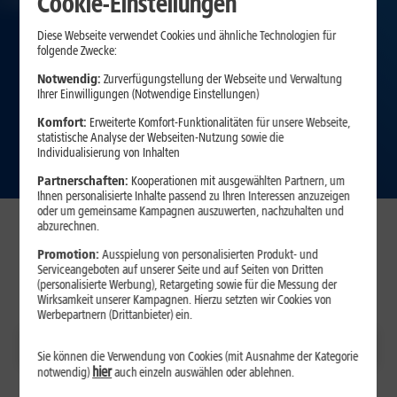
Cookie-Einstellungen
Diese Webseite verwendet Cookies und ähnliche Technologien für
folgende Zwecke:
Notwendig:
Zurverfügungstellung der Webseite und Verwaltung
Ihrer Einwilligungen (Notwendige Einstellungen)
Komfort:
Erweiterte Komfort-Funktionalitäten für unsere Webseite,
statistische Analyse der Webseiten-Nutzung sowie die
Individualisierung von Inhalten
Partnerschaften:
Kooperationen mit ausgewählten Partnern, um
Ihnen personalisierte Inhalte passend zu Ihren Interessen anzuzeigen
oder um gemeinsame Kampagnen auszuwerten, nachzuhalten und
abzurechnen.
Wählen Sie Ihr Samsung
Promotion:
Ausspielung von personalisierten Produkt- und
Smartphone
Serviceangeboten auf unserer Seite und auf Seiten von Dritten
(personalisierte Werbung), Retargeting sowie für die Messung der
Wirksamkeit unserer Kampagnen. Hierzu setzten wir Cookies von
Werbepartnern (Drittanbieter) ein.
Galaxy A17
Galaxy A27
Galaxy A57
Sie können die Verwendung von Cookies (mit Ausnahme der Kategorie
hier
notwendig)
auch einzeln auswählen oder ablehnen.