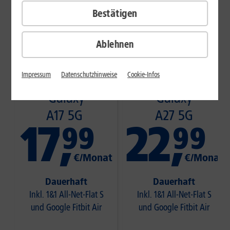
Bestätigen
Ablehnen
MIT GOOGLE
MIT GOOGLE
Impressum
Datenschutzhinweise
Cookie-Infos
FITBIT AIR
FITBIT AIR
Galaxy
Galaxy
A17 5G
A27 5G
17
,
22
,
99
99
€/Monat
€/Monat
Dauerhaft
Dauerhaft
Inkl. 1&1 All-Net-Flat S
Inkl. 1&1 All-Net-Flat S
und Google Fitbit Air
und Google Fitbit Air