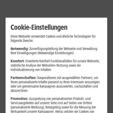
Cookie-Einstellungen
Diese Webseite verwendet Cookies und ähnliche Technologien für
folgende Zwecke:
Notwendig:
Zurverfügungstellung der Webseite und Verwaltung
Ihrer Einwilligungen (Notwendige Einstellungen)
Komfort:
Erweiterte Komfort-Funktionalitäten für unsere Webseite,
Wählen Sie Ihr iPad oder
statistische Analyse der Webseiten-Nutzung sowie die
Individualisierung von Inhalten
MacBook
Partnerschaften:
Kooperationen mit ausgewählten Partnern, um
Ihnen personalisierte Inhalte passend zu Ihren Interessen anzuzeigen
DAUERTIEFPREISE
oder um gemeinsame Kampagnen auszuwerten, nachzuhalten und
abzurechnen.
iPad Pro 13" (M5) Wifi + 5G
Promotion:
Ausspielung von personalisierten Produkt- und
Serviceangeboten auf unserer Seite und auf Seiten von Dritten
(personalisierte Werbung), Retargeting sowie für die Messung der
Wirksamkeit unserer Kampagnen. Hierzu setzten wir Cookies von