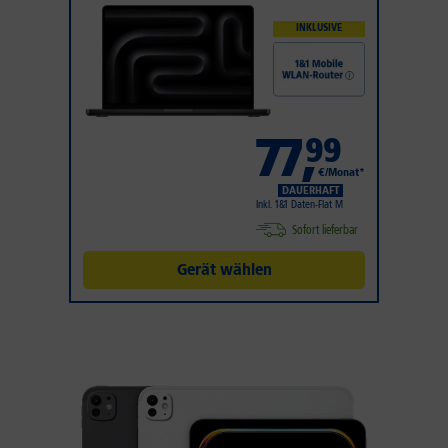
INKLUSIVE
77
,
99
€/Monat*
DAUERHAFT
Inkl. 1&1 Daten-Flat M
Sofort lieferbar
Gerät wählen