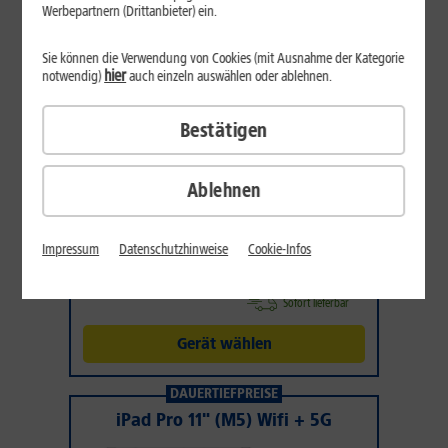
AUF WUNSCH
Werbepartnern (Drittanbieter) ein.
Sie können die Verwendung von Cookies (mit Ausnahme der Kategorie
hier
notwendig)
auch einzeln auswählen oder ablehnen.
Bestätigen
Ablehnen
Produktdatenblatt
64
,
99
€/Monat*
Impressum
Datenschutzhinweise
Cookie-Infos
DAUERHAFT
Inkl. 1&1 Daten-Flat M
Sofort lieferbar
Gerät wählen
DAUERTIEFPREISE
iPad Pro 11" (M5) Wifi + 5G