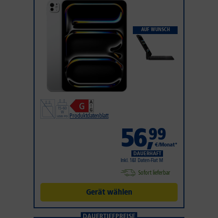
AUF WUNSCH
Produktdatenblatt
56
,
99
€/Monat*
DAUERHAFT
Inkl. 1&1 Daten-Flat M
Sofort lieferbar
Gerät wählen
DAUERTIEFPREISE