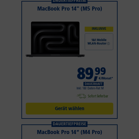
DAUERTIEFPREISE
MacBook Pro 14" (M5 Pro)
INKLUSIVE
89
,
99
€/Monat*
DAUERHAFT
Inkl. 1&1 Daten-Flat M
Sofort lieferbar
Gerät wählen
DAUERTIEFPREISE
MacBook Pro 14“ (M4 Pro)