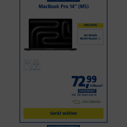
MacBook Pro 14" (M5)
INKLUSIVE
72
,
99
€/Monat*
DAUERHAFT
Inkl. 1&1 Daten-Flat M
Sofort lieferbar
Gerät wählen