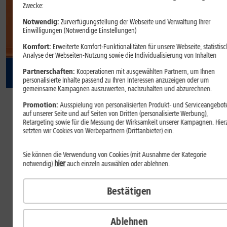
Zwecke:
Notwendig:
Zurverfügungstellung der Webseite und Verwaltung Ihrer
Einwilligungen (Notwendige Einstellungen)
Komfort:
Erweiterte Komfort-Funktionalitäten für unsere Webseite, statistisc
Analyse der Webseiten-Nutzung sowie die Individualisierung von Inhalten
Partnerschaften:
Kooperationen mit ausgewählten Partnern, um Ihnen
personalisierte Inhalte passend zu Ihren Interessen anzuzeigen oder um
gemeinsame Kampagnen auszuwerten, nachzuhalten und abzurechnen.
44
,
99
Promotion:
Ausspielung von personalisierten Produkt- und Serviceangebot
auf unserer Seite und auf Seiten von Dritten (personalisierte Werbung),
€/Monat
Retargeting sowie für die Messung der Wirksamkeit unserer Kampagnen. Hier
setzten wir Cookies von Werbepartnern (Drittanbieter) ein.
dauerhaft
Inkl.
1&1 All-Net-Flat S
Sie können die Verwendung von Cookies (mit Ausnahme der Kategorie
Welche Farbe gefällt Ihnen?
hier
notwendig)
auch einzeln auswählen oder ablehnen.
Farbe:
Cosmic Orange
Bestätigen
Ablehnen