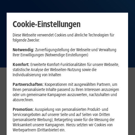
Cookie-Einstellungen
Diese Webseite verwendet Cookies und ähnliche Technologien für
folgende Zwecke:
Notwendig:
Zurverfügungstellung der Webseite und Verwaltung
Ihrer Einwilligungen (Notwendige Einstellungen)
Komfort:
Erweiterte Komfort-Funktionalitäten für unsere Webseite,
statistische Analyse der Webseiten-Nutzung sowie die
Individualisierung von Inhalten
1&1 Familientarife
Partnerschaften:
Kooperationen mit ausgewählten Partnern, um
Ihnen personalisierte Inhalte passend zu Ihren Interessen anzuzeigen
Entscheiden Sie sich jetzt für die 1&1 All-Net-Flat und buchen Sie zu
oder um gemeinsame Kampagnen auszuwerten, nachzuhalten und
Ihrem bestehenden Vertrag weitere Mobilfunktarife für Ihre Familie
abzurechnen.
hinzu. Sie sparen während der gesamten Vertragslaufzeit, solange
Promotion:
Ausspielung von personalisierten Produkt- und
Ihr aktueller 1&1 Vertrag besteht.*
Serviceangeboten auf unserer Seite und auf Seiten von Dritten
(personalisierte Werbung), Retargeting sowie für die Messung der
Wirksamkeit unserer Kampagnen. Hierzu setzten wir Cookies von
Wählen Sie Ihr Tarifmodell
Werbepartnern (Drittanbieter) ein.