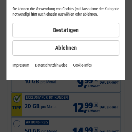
Sie können die Verwendung von Cookies (mit Ausnahme der Kategorie
hier
notwendig)
auch einzeln auswählen oder ablehnen.
1&1 All-Net-Flat
Bestätigen
Passgenaue GB pro Monat
Ablehnen
Impressum
Datenschutzhinweise
Cookie-Infos
FAMILY-VORTEIL: 105,– € SPAREN
9
,
99
10 GB
pro Monat
DAUERHAFT
€/Monat
EXKLUSIV FÜR 1&1 KUNDEN
12
,
99
20 GB
pro Monat
TIPP
DAUERHAFT
€/Monat
AKTIONSPREIS
99
50 GB
pro Monat