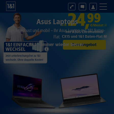
Asus Laptops
Leicht, robust und mobil – Ihr Asus Laptop mit 1&1 Daten-
Flat.
1&1 – Immer wieder besser.
Zum Angebot