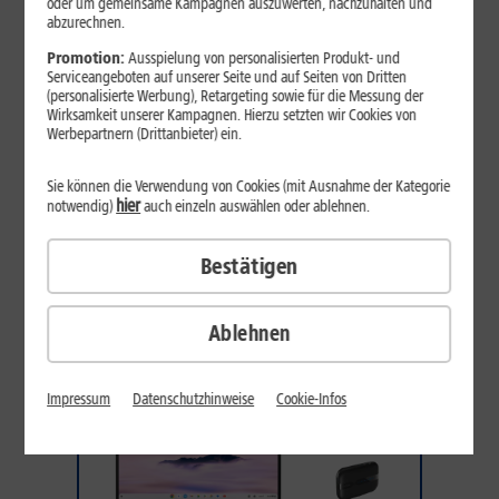
oder um gemeinsame Kampagnen auszuwerten, nachzuhalten und
abzurechnen.
Promotion:
Ausspielung von personalisierten Produkt- und
Serviceangeboten auf unserer Seite und auf Seiten von Dritten
(personalisierte Werbung), Retargeting sowie für die Messung der
Wirksamkeit unserer Kampagnen. Hierzu setzten wir Cookies von
Werbepartnern (Drittanbieter) ein.
42
,
99
€/Monat*
Sie können die Verwendung von Cookies (mit Ausnahme der Kategorie
DAUERHAFT
hier
notwendig)
auch einzeln auswählen oder ablehnen.
Inkl. 1&1 Daten-Flat M
Sofort lieferbar
Bestätigen
Gerät wählen
Ablehnen
DAUERTIEFPREISE
ASUS Chromebook CX15
Impressum
Datenschutzhinweise
Cookie-Infos
GRATIS