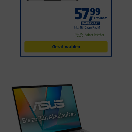
57
,
99
€/Monat*
DAUERHAFT
Inkl. 1&1 Daten-Flat M
Sofort lieferbar
Gerät wählen