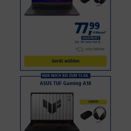
77
,
99
€/Monat*
DAUERHAFT
Inkl. 1&1 Daten-Flat M
Sofort lieferbar
Gerät wählen
NUR NOCH BIS ZUM 13.08.
ASUS TUF Gaming A18
GRATIS