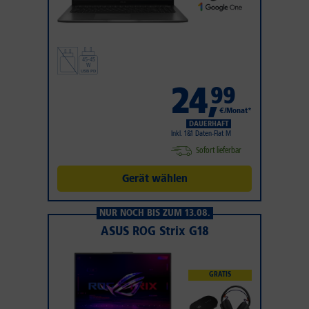
24
,
99
€/Monat*
DAUERHAFT
Inkl. 1&1 Daten-Flat M
Sofort lieferbar
Gerät wählen
NUR NOCH BIS ZUM 13.08.
ASUS ROG Strix G18
GRATIS